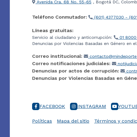
Avenida Cra. 68 No. 55-65
, Bogotá DC, Colombi
Teléfono Conmutador:
(601) 4377030 - (60
Líneas gratuitas:
Servicio al ciudadano y anticorrupción:
01 8000
Denuncias por Violencias Basadas en Género en e
Correo institucional:
contacto@mindeporte.
Correo notificaciones judiciales:
notijudic
Denuncias por actos de corrupción:
contr
Denuncias por Violencias Basadas en Géne
FACEBOOK
INSTAGRAM
YOUTU
Políticas
Mapa del sitio
Términos y condic