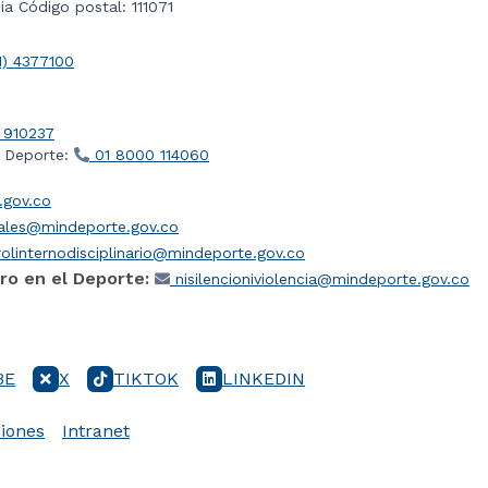
a Código postal: 111071
1) 4377100
 910237
l Deporte:
01 8000 114060
gov.co
iales@mindeporte.gov.co
olinternodisciplinario@mindeporte.gov.co
ro en el Deporte:
nisilencioniviolencia@mindeporte.gov.co
BE
X
TIKTOK
LINKEDIN
iones
Intranet