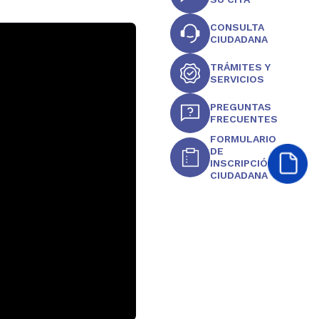
CONSULTA
CIUDADANA
TRÁMITES Y
SERVICIOS
PREGUNTAS
FRECUENTES
FORMULARIO
DE
INSCRIPCIÓN
CIUDADANA