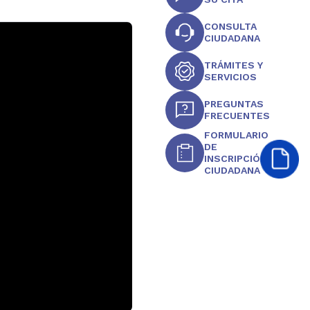
CONSULTA
CIUDADANA
TRÁMITES Y
SERVICIOS
PREGUNTAS
FRECUENTES
FORMULARIO
DE
INSCRIPCIÓN
CIUDADANA