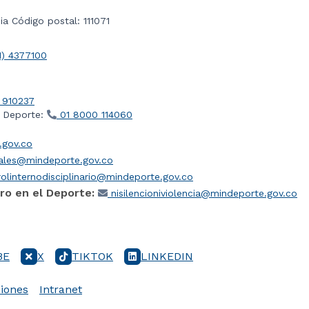
a Código postal: 111071
1) 4377100
 910237
l Deporte:
01 8000 114060
gov.co
iales@mindeporte.gov.co
olinternodisciplinario@mindeporte.gov.co
ro en el Deporte:
nisilencioniviolencia@mindeporte.gov.co
BE
X
TIKTOK
LINKEDIN
iones
Intranet