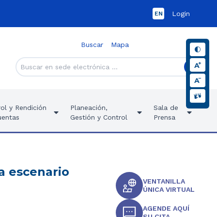
Login
EN
Buscar
Mapa
ol y Rendición
Planeación,
Sala de
uentas
Gestión y Control
Prensa
da escenario
VENTANILLA
ÚNICA VIRTUAL
AGENDE AQUÍ
SU CITA