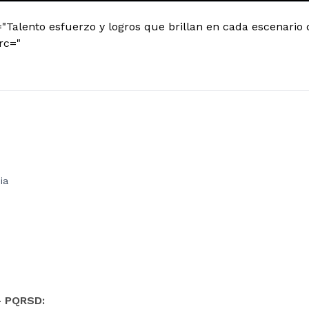
="Talento esfuerzo y logros que brillan en cada escenario 
rc="
ia
- PQRSD: