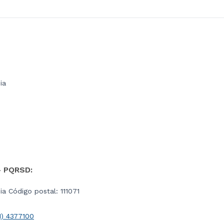
ia
- PQRSD:
a Código postal: 111071
1) 4377100