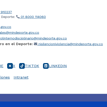
 910237
l Deporte:
01 8000 114060
gov.co
iales@mindeporte.gov.co
olinternodisciplinario@mindeporte.gov.co
ro en el Deporte:
nisilencioniviolencia@mindeporte.gov.co
BE
X
TIKTOK
LINKEDIN
iones
Intranet