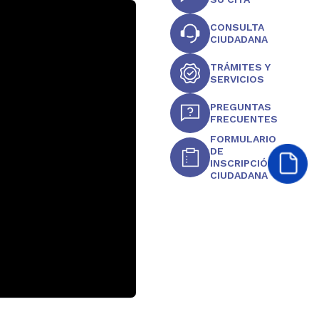
CONSULTA
CIUDADANA
TRÁMITES Y
SERVICIOS
PREGUNTAS
FRECUENTES
FORMULARIO
DE
INSCRIPCIÓN
CIUDADANA