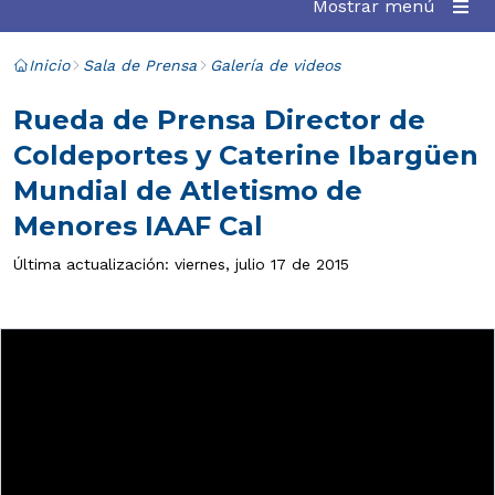
Mostrar menú
Inicio
Sala de Prensa
Galería de videos
Rueda de Prensa Director de
Coldeportes y Caterine Ibargüen
Mundial de Atletismo de
Menores IAAF Cal
Última actualización: viernes, julio 17 de 2015