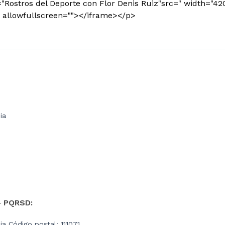
="Rostros del Deporte con Flor Denis Ruiz"src=" width="42
 allowfullscreen=""></iframe></p>
ia
- PQRSD:
a Código postal: 111071