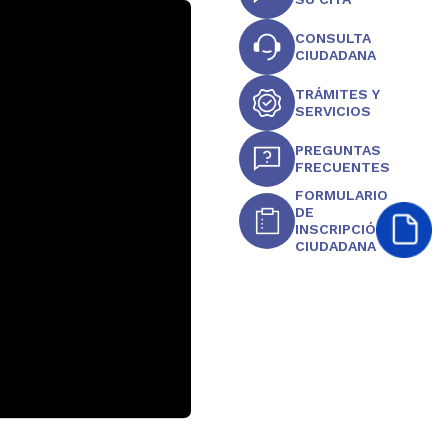
CONSULTA
CIUDADANA
TRÁMITES Y
SERVICIOS
PREGUNTAS
FRECUENTES
FORMULARIO
DE
INSCRIPCIÓN
CIUDADANA