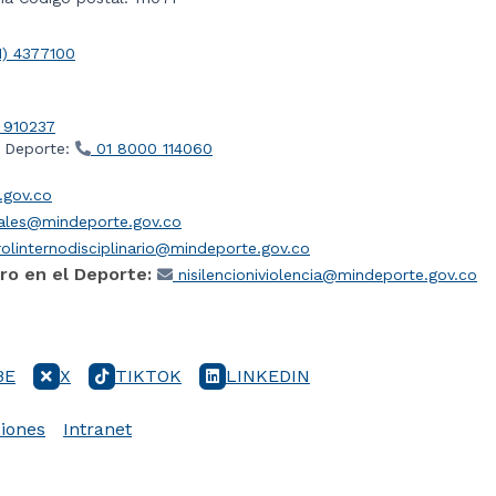
1) 4377100
 910237
l Deporte:
01 8000 114060
gov.co
iales@mindeporte.gov.co
olinternodisciplinario@mindeporte.gov.co
ro en el Deporte:
nisilencioniviolencia@mindeporte.gov.co
BE
X
TIKTOK
LINKEDIN
iones
Intranet