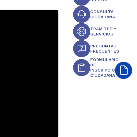
CONSULTA
CIUDADANA
TRÁMITES Y
SERVICIOS
PREGUNTAS
FRECUENTES
FORMULARIO
DE
INSCRIPCIÓN
CIUDADANA