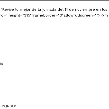
="Revive lo mejor de la jornada del 11 de noviembre en los
src=" height="315"frameborder="0"allowfullscreen=""></i
ia
- PQRSD: