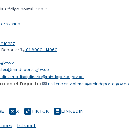
a Código postal: 111071
1) 4377100
 910237
l Deporte:
01 8000 114060
gov.co
iales@mindeporte.gov.co
olinternodisciplinario@mindeporte.gov.co
ro en el Deporte:
nisilencioniviolencia@mindeporte.gov.co
BE
X
TIKTOK
LINKEDIN
iones
Intranet