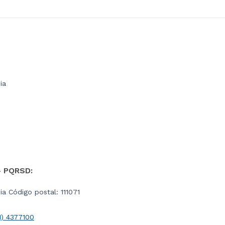
ia
- PQRSD:
a Código postal: 111071
1) 4377100