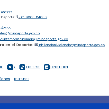
 910237
l Deporte:
01 8000 114060
gov.co
iales@mindeporte.gov.co
olinternodisciplinario@mindeporte.gov.co
ro en el Deporte:
nisilencioniviolencia@mindeporte.gov.co
BE
X
TIKTOK
LINKEDIN
iones
Intranet