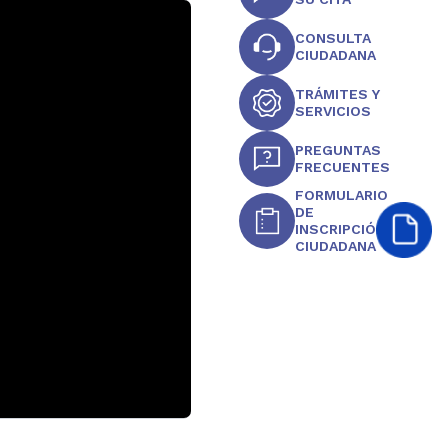
CONSULTA
CIUDADANA
TRÁMITES Y
SERVICIOS
PREGUNTAS
FRECUENTES
FORMULARIO
DE
INSCRIPCIÓN
CIUDADANA