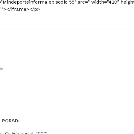
="Mindeporteinforma episodio 55" src=" width="420" heig
=""></iframe></p>
ia
- PQRSD:
a Código postal: 111071