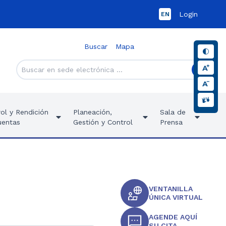
Login
EN
Buscar
Mapa
ol y Rendición
Planeación,
Sala de
uentas
Gestión y Control
Prensa
VENTANILLA
ÚNICA VIRTUAL
AGENDE AQUÍ
SU CITA