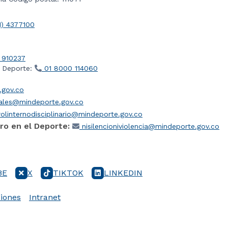
1) 4377100
 910237
l Deporte:
01 8000 114060
gov.co
iales@mindeporte.gov.co
olinternodisciplinario@mindeporte.gov.co
ro en el Deporte:
nisilencioniviolencia@mindeporte.gov.co
BE
X
TIKTOK
LINKEDIN
iones
Intranet