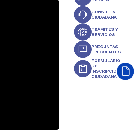
CONSULTA
CIUDADANA
TRÁMITES Y
SERVICIOS
PREGUNTAS
FRECUENTES
FORMULARIO
DE
INSCRIPCIÓN
CIUDADANA