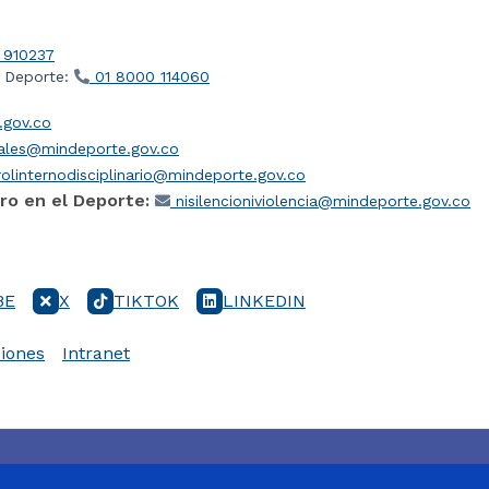
 910237
l Deporte:
01 8000 114060
gov.co
iales@mindeporte.gov.co
olinternodisciplinario@mindeporte.gov.co
ro en el Deporte:
nisilencioniviolencia@mindeporte.gov.co
BE
X
TIKTOK
LINKEDIN
iones
Intranet