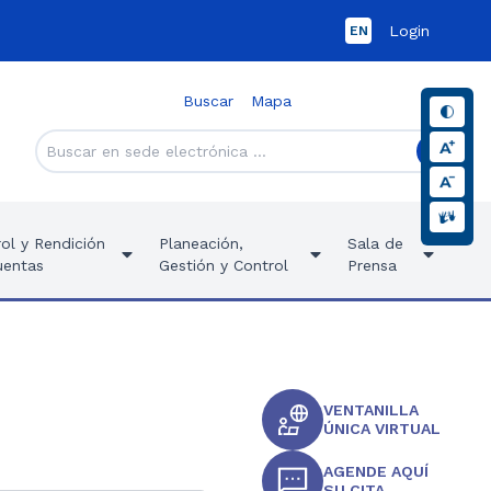
Login
EN
Buscar
Mapa
ol y Rendición
Planeación,
Sala de
uentas
Gestión y Control
Prensa
VENTANILLA
ÚNICA VIRTUAL
AGENDE AQUÍ
SU CITA