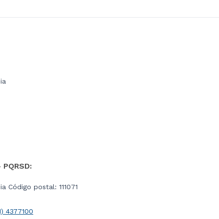
ia
- PQRSD:
a Código postal: 111071
1) 4377100