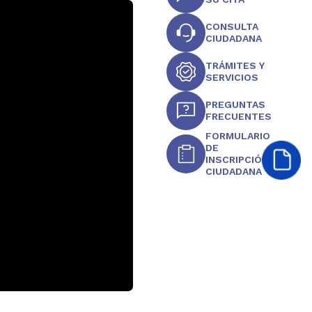
CONSULTA
CIUDADANA
TRÁMITES Y
SERVICIOS
PREGUNTAS
FRECUENTES
FORMULARIO
DE
INSCRIPCIÓN
CIUDADANA