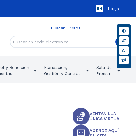
Login
EN
Buscar
Mapa
ol y Rendición
Planeación,
Sala de
uentas
Gestión y Control
Prensa
VENTANILLA
ÚNICA VIRTUAL
AGENDE AQUÍ
SU CITA