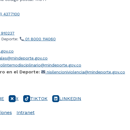
1) 4377100
 910237
l Deporte:
01 8000 114060
gov.co
iales@mindeporte.gov.co
olinternodisciplinario@mindeporte.gov.co
ro en el Deporte:
nisilencioniviolencia@mindeporte.gov.co
BE
X
TIKTOK
LINKEDIN
iones
Intranet