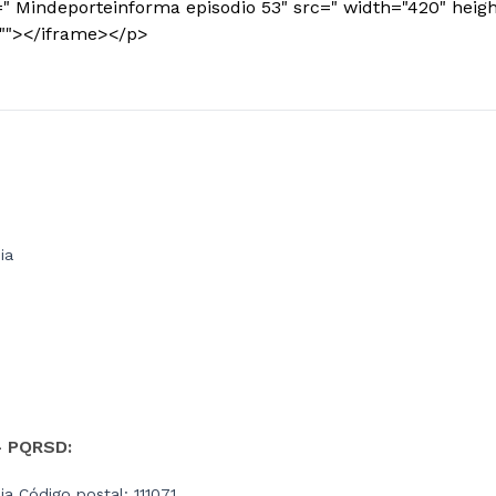
=" Mindeporteinforma episodio 53" src=" width="420" heig
=""></iframe></p>
ia
- PQRSD:
a Código postal: 111071