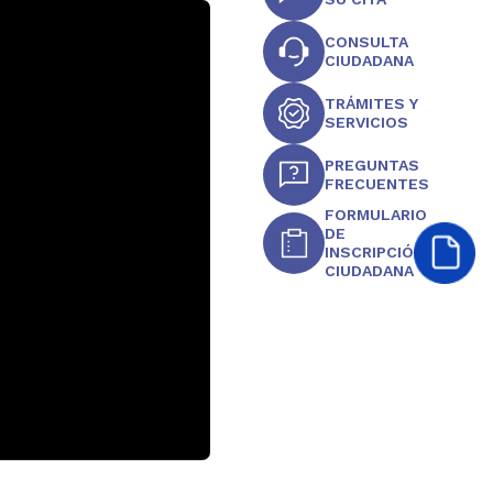
CONSULTA
CIUDADANA
TRÁMITES Y
SERVICIOS
PREGUNTAS
FRECUENTES
FORMULARIO
DE
INSCRIPCIÓN
CIUDADANA