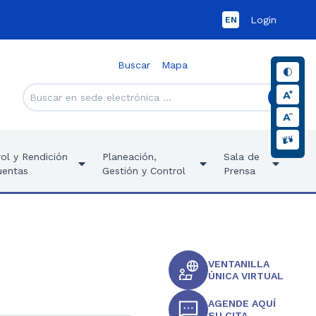
Login
EN
Buscar
Mapa
ol y Rendición
Planeación,
Sala de
uentas
Gestión y Control
Prensa
VENTANILLA
ÚNICA VIRTUAL
AGENDE AQUÍ
SU CITA