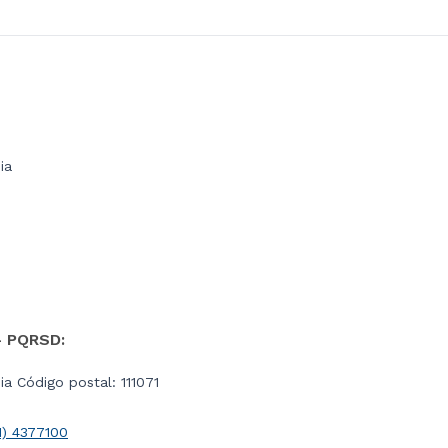
ia
- PQRSD:
a Código postal: 111071
1) 4377100