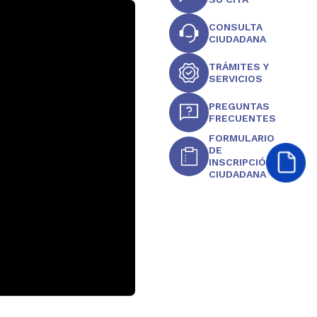
CONSULTA
CIUDADANA
TRÁMITES Y
SERVICIOS
PREGUNTAS
FRECUENTES
FORMULARIO
DE
INSCRIPCIÓN
CIUDADANA