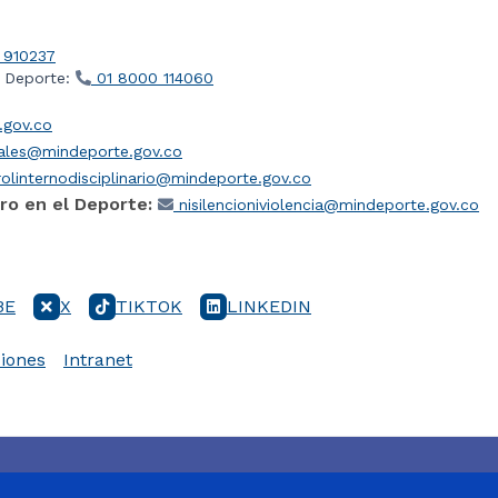
 910237
l Deporte:
01 8000 114060
gov.co
iales@mindeporte.gov.co
olinternodisciplinario@mindeporte.gov.co
ro en el Deporte:
nisilencioniviolencia@mindeporte.gov.co
BE
X
TIKTOK
LINKEDIN
iones
Intranet