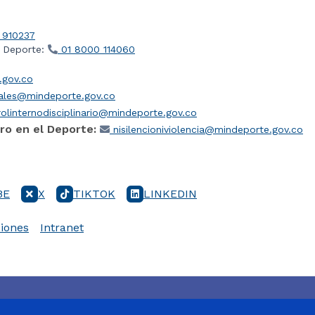
 910237
l Deporte:
01 8000 114060
gov.co
iales@mindeporte.gov.co
olinternodisciplinario@mindeporte.gov.co
ro en el Deporte:
nisilencioniviolencia@mindeporte.gov.co
BE
X
TIKTOK
LINKEDIN
iones
Intranet