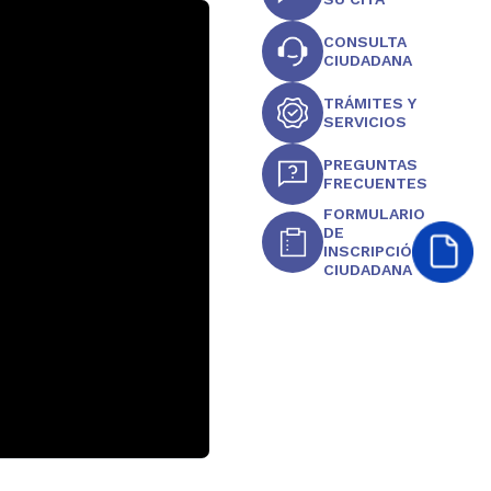
CONSULTA
CIUDADANA
TRÁMITES Y
SERVICIOS
PREGUNTAS
FRECUENTES
FORMULARIO
DE
INSCRIPCIÓN
CIUDADANA