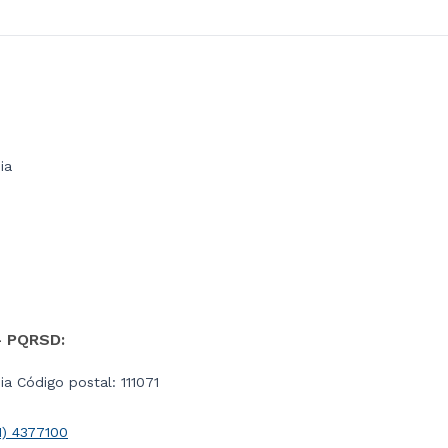
ia
- PQRSD:
a Código postal: 111071
1) 4377100