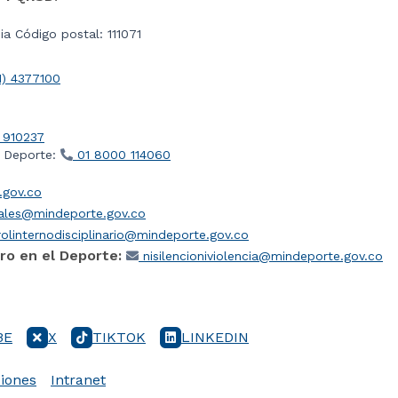
a Código postal: 111071
1) 4377100
 910237
l Deporte:
01 8000 114060
gov.co
iales@mindeporte.gov.co
olinternodisciplinario@mindeporte.gov.co
ro en el Deporte:
nisilencioniviolencia@mindeporte.gov.co
BE
X
TIKTOK
LINKEDIN
iones
Intranet