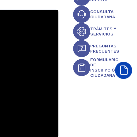
CONSULTA
CIUDADANA
TRÁMITES Y
SERVICIOS
PREGUNTAS
FRECUENTES
FORMULARIO
DE
INSCRIPCIÓN
CIUDADANA