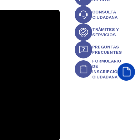
CONSULTA
CIUDADANA
TRÁMITES Y
SERVICIOS
PREGUNTAS
FRECUENTES
FORMULARIO
DE
INSCRIPCIÓN
CIUDADANA