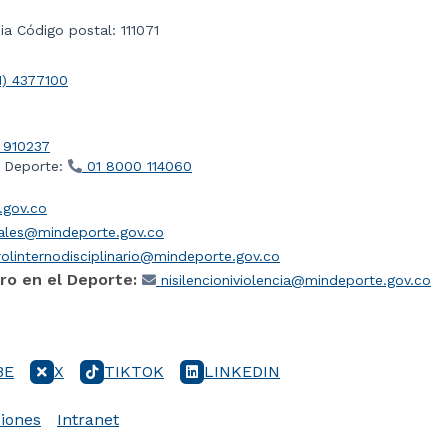
a Código postal: 111071
1) 4377100
 910237
l Deporte:
01 8000 114060
gov.co
iales@mindeporte.gov.co
olinternodisciplinario@mindeporte.gov.co
ro en el Deporte:
nisilencioniviolencia@mindeporte.gov.co
BE
X
TIKTOK
LINKEDIN
iones
Intranet