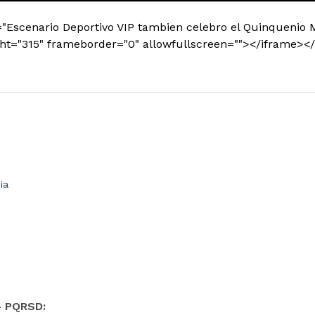
="Escenario Deportivo VIP tambien celebro el Quinquenio 
ght="315" frameborder="0" allowfullscreen=""></iframe><
ia
- PQRSD: