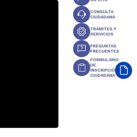
CONSULTA
CIUDADANA
TRÁMITES Y
SERVICIOS
PREGUNTAS
FRECUENTES
FORMULARIO
DE
INSCRIPCIÓN
CIUDADANA