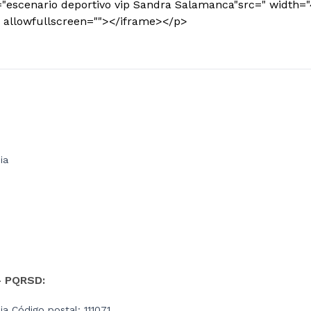
="escenario deportivo vip Sandra Salamanca"src=" width="
 allowfullscreen=""></iframe></p>
ia
- PQRSD:
a Código postal: 111071