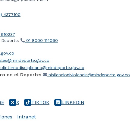
1) 4377100
 910237
l Deporte:
01 8000 114060
gov.co
iales@mindeporte.gov.co
olinternodisciplinario@mindeporte.gov.co
ro en el Deporte:
nisilencioniviolencia@mindeporte.gov.co
BE
X
TIKTOK
LINKEDIN
iones
Intranet