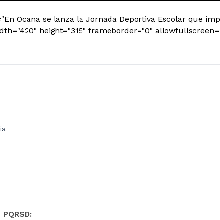
="En Ocana se lanza la Jornada Deportiva Escolar que impa
idth="420" height="315" frameborder="0" allowfullscreen
ia
- PQRSD: