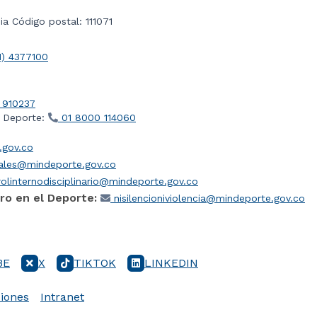
a Código postal: 111071
1) 4377100
 910237
l Deporte:
01 8000 114060
gov.co
iales@mindeporte.gov.co
olinternodisciplinario@mindeporte.gov.co
ro en el Deporte:
nisilencioniviolencia@mindeporte.gov.co
BE
X
TIKTOK
LINKEDIN
iones
Intranet