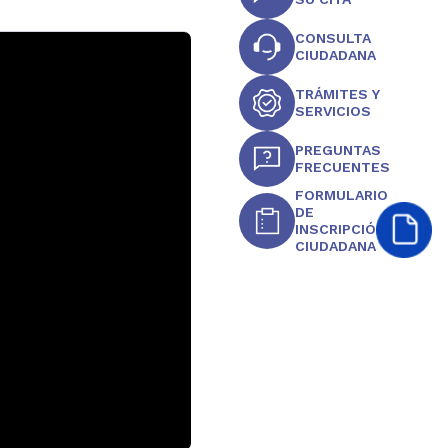
CONSULTA
CIUDADANA
TRÁMITES Y
SERVICIOS
PREGUNTAS
FRECUENTES
FORMULARIO
DE
INSCRIPCIÓN
CIUDADANA