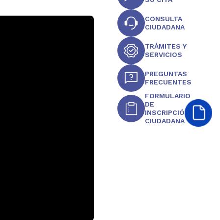
CONSULTA
CIUDADANA
TRÁMITES Y
SERVICIOS
PREGUNTAS
FRECUENTES
FORMULARIO
DE
INSCRIPCIÓN
CIUDADANA