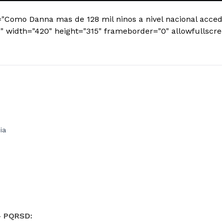
="Como Danna mas de 128 mil ninos a nivel nacional accede
" width="420" height="315" frameborder="0" allowfullscr
ia
- PQRSD: