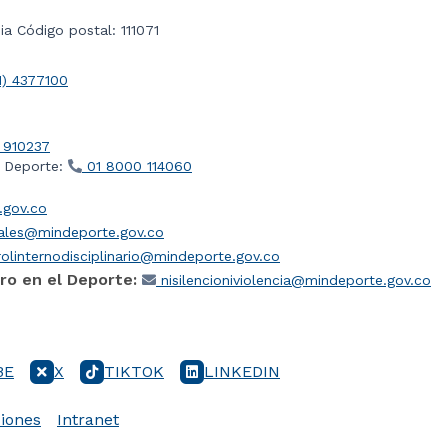
a Código postal: 111071
1) 4377100
 910237
l Deporte:
01 8000 114060
gov.co
iales@mindeporte.gov.co
olinternodisciplinario@mindeporte.gov.co
ro en el Deporte:
nisilencioniviolencia@mindeporte.gov.co
BE
X
TIKTOK
LINKEDIN
iones
Intranet