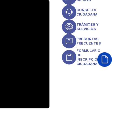
CONSULTA
CIUDADANA
TRÁMITES Y
SERVICIOS
PREGUNTAS
FRECUENTES
FORMULARIO
DE
INSCRIPCIÓN
CIUDADANA