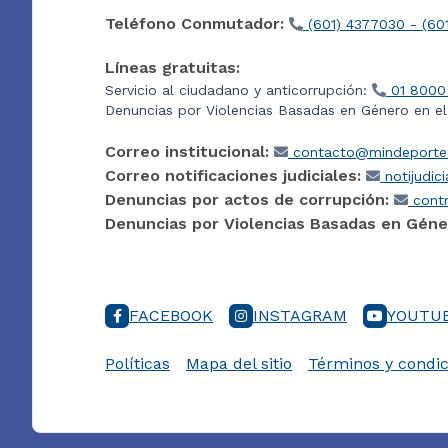
Teléfono Conmutador:
(601) 4377030 - (60
Líneas gratuitas:
Servicio al ciudadano y anticorrupción:
01 8000
Denuncias por Violencias Basadas en Género en e
Correo institucional:
contacto@mindeporte.
Correo notificaciones judiciales:
notijudic
Denuncias por actos de corrupción:
contr
Denuncias por Violencias Basadas en Géne
FACEBOOK
INSTAGRAM
YOUTU
Políticas
Mapa del sitio
Términos y condic