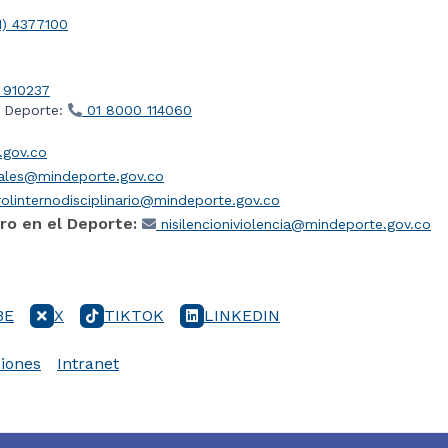
1) 4377100
 910237
l Deporte:
01 8000 114060
gov.co
iales@mindeporte.gov.co
olinternodisciplinario@mindeporte.gov.co
ro en el Deporte:
nisilencioniviolencia@mindeporte.gov.co
BE
X
TIKTOK
LINKEDIN
iones
Intranet