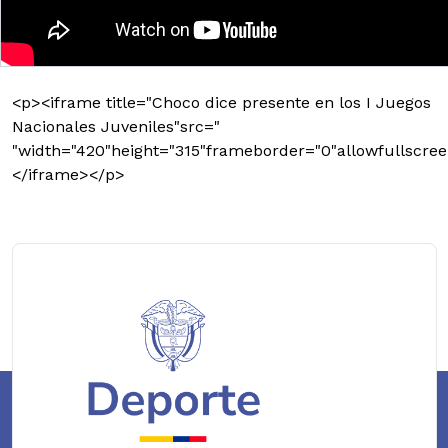
<p><iframe title="Choco dice presente en los I Juegos
Nacionales Juveniles"src="
"width="420"height="315"frameborder="0"allowfullscree
</iframe></p>