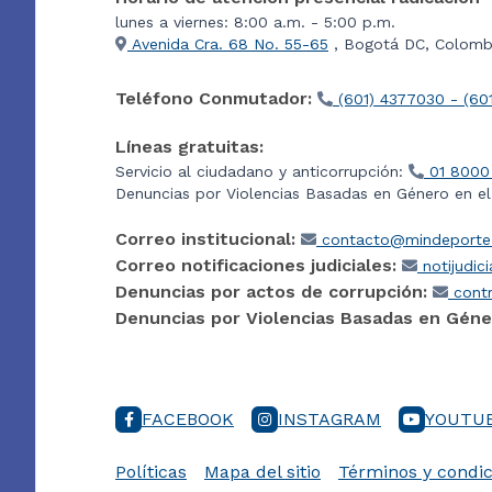
lunes a viernes: 8:00 a.m. - 5:00 p.m.
Avenida Cra. 68 No. 55-65
, Bogotá DC, Colombi
Teléfono Conmutador:
(601) 4377030 - (60
Líneas gratuitas:
Servicio al ciudadano y anticorrupción:
01 8000
Denuncias por Violencias Basadas en Género en e
Correo institucional:
contacto@mindeporte.
Correo notificaciones judiciales:
notijudic
Denuncias por actos de corrupción:
contr
Denuncias por Violencias Basadas en Géne
FACEBOOK
INSTAGRAM
YOUTU
Políticas
Mapa del sitio
Términos y condic