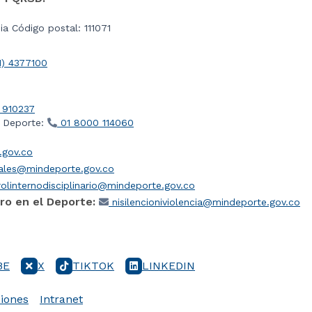
a Código postal: 111071
1) 4377100
 910237
l Deporte:
01 8000 114060
gov.co
iales@mindeporte.gov.co
olinternodisciplinario@mindeporte.gov.co
ro en el Deporte:
nisilencioniviolencia@mindeporte.gov.co
BE
X
TIKTOK
LINKEDIN
iones
Intranet