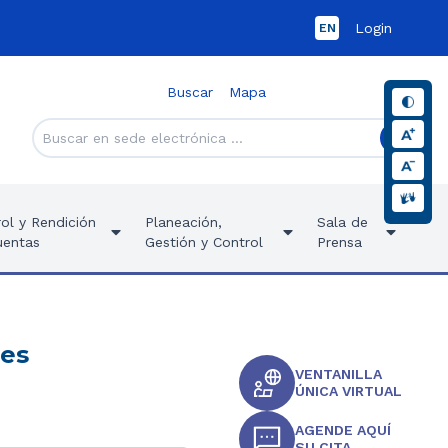
Login
EN
Buscar
Mapa
ol y Rendición
Planeación,
Sala de
uentas
Gestión y Control
Prensa
tes
VENTANILLA
ÚNICA VIRTUAL
AGENDE AQUÍ
SU CITA