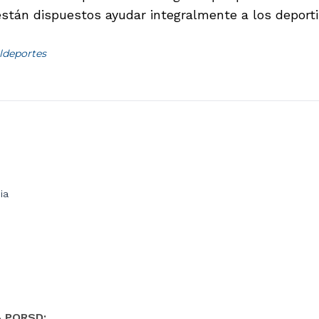
están dispuestos ayudar integralmente a los deport
ldeportes
ia
- PQRSD: