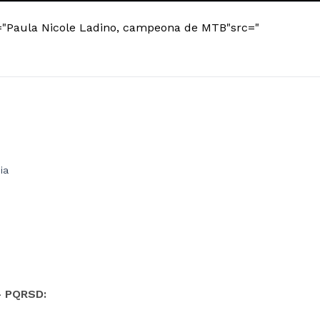
e="Paula Nicole Ladino, campeona de MTB"src="
ia
- PQRSD: