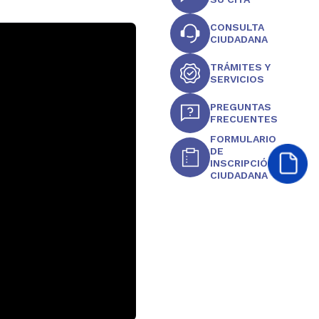
CONSULTA
CIUDADANA
TRÁMITES Y
SERVICIOS
PREGUNTAS
FRECUENTES
FORMULARIO
DE
INSCRIPCIÓN
CIUDADANA