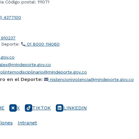
a Código postal: 111071
1) 4377100
 910237
l Deporte:
01 8000 114060
gov.co
iales@mindeporte.gov.co
olinternodisciplinario@mindeporte.gov.co
ro en el Deporte:
nisilencioniviolencia@mindeporte.gov.co
BE
X
TIKTOK
LINKEDIN
iones
Intranet