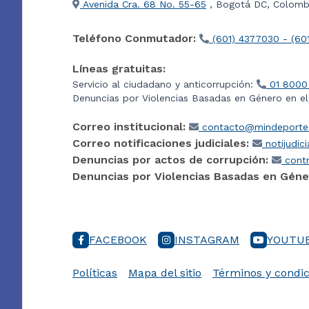
Avenida Cra. 68 No. 55-65
, Bogotá DC, Colombi
Teléfono Conmutador:
(601) 4377030 - (60
Líneas gratuitas:
Servicio al ciudadano y anticorrupción:
01 8000
Denuncias por Violencias Basadas en Género en e
Correo institucional:
contacto@mindeporte.
Correo notificaciones judiciales:
notijudic
Denuncias por actos de corrupción:
contr
Denuncias por Violencias Basadas en Géne
FACEBOOK
INSTAGRAM
YOUTU
Políticas
Mapa del sitio
Términos y condic