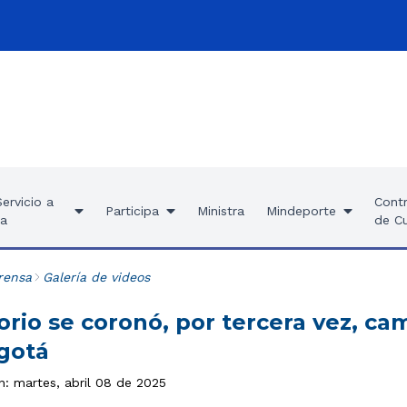
ervicio a
Contr
Participa
Ministra
Mindeporte
ía
de C
rensa
Galería de videos
orio se coronó, por tercera vez, 
gotá
n: martes, abril 08 de 2025