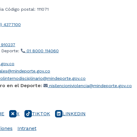
a Código postal: 111071
1) 4377100
 910237
l Deporte:
01 8000 114060
gov.co
iales@mindeporte.gov.co
olinternodisciplinario@mindeporte.gov.co
ro en el Deporte:
nisilencioniviolencia@mindeporte.gov.co
BE
X
TIKTOK
LINKEDIN
iones
Intranet