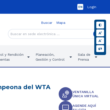
Login
EN
Buscar
Mapa
ol y Rendición
Planeación,
Sala de
uentas
Gestión y Control
Prensa
campeona del WTA
VENTANILLA
ÚNICA VIRTUAL
AGENDE AQUÍ
SU CITA