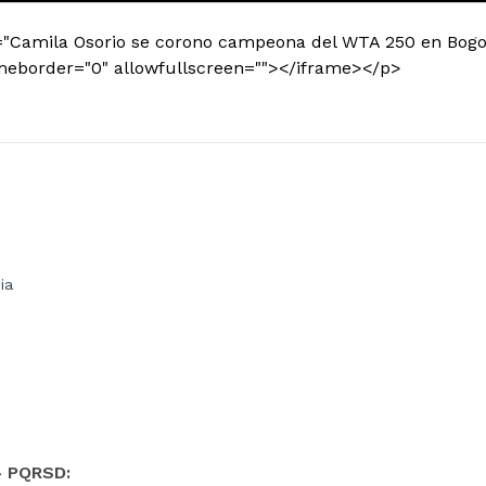
="Camila Osorio se corono campeona del WTA 250 en Bogo
ameborder="0" allowfullscreen=""></iframe></p>
ia
- PQRSD: