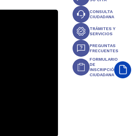
CONSULTA
CIUDADANA
TRÁMITES Y
SERVICIOS
PREGUNTAS
FRECUENTES
FORMULARIO
DE
INSCRIPCIÓN
CIUDADANA