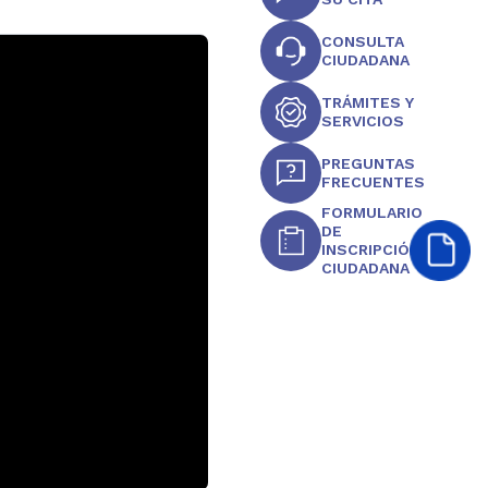
CONSULTA
CIUDADANA
TRÁMITES Y
SERVICIOS
PREGUNTAS
FRECUENTES
FORMULARIO
DE
INSCRIPCIÓN
CIUDADANA