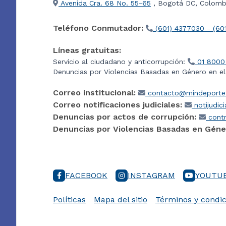
Avenida Cra. 68 No. 55-65
, Bogotá DC, Colombi
Teléfono Conmutador:
(601) 4377030 - (60
Líneas gratuitas:
Servicio al ciudadano y anticorrupción:
01 8000
Denuncias por Violencias Basadas en Género en e
Correo institucional:
contacto@mindeporte.
Correo notificaciones judiciales:
notijudic
Denuncias por actos de corrupción:
contr
Denuncias por Violencias Basadas en Géne
FACEBOOK
INSTAGRAM
YOUTU
Políticas
Mapa del sitio
Términos y condic