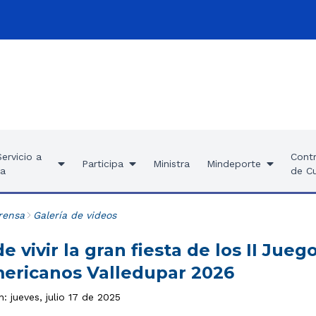
ervicio a
Contr
Participa
Ministra
Mindeporte
ía
de C
rensa
Galería de videos
e vivir la gran fiesta de los II Jueg
ericanos Valledupar 2026
n: jueves, julio 17 de 2025