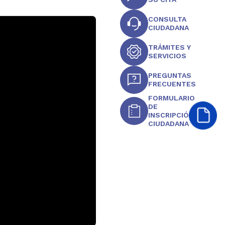
CONSULTA
CIUDADANA
TRÁMITES Y
SERVICIOS
PREGUNTAS
FRECUENTES
FORMULARIO
DE
INSCRIPCIÓN
CIUDADANA