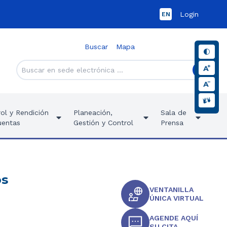
Login
EN
Buscar
Mapa
ol y Rendición
Planeación,
Sala de
uentas
Gestión y Control
Prensa
os
VENTANILLA
ÚNICA VIRTUAL
AGENDE AQUÍ
SU CITA