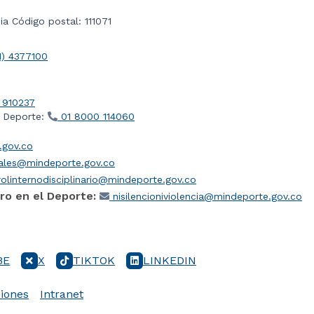
a Código postal: 111071
1) 4377100
 910237
l Deporte:
01 8000 114060
gov.co
iales@mindeporte.gov.co
olinternodisciplinario@mindeporte.gov.co
ro en el Deporte:
nisilencioniviolencia@mindeporte.gov.co
BE
X
TIKTOK
LINKEDIN
iones
Intranet