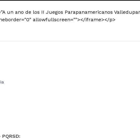
="A un ano de los II Juegos Parapanamericanos Valledupar
ameborder="0" allowfullscreen=""></iframe></p>
ia
- PQRSD: