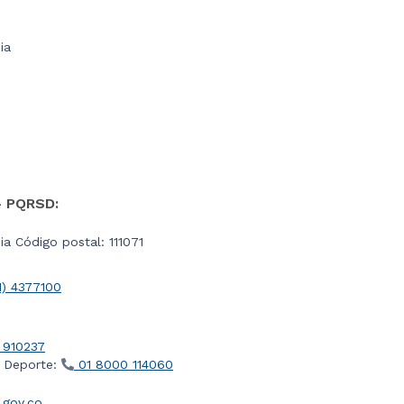
ia
- PQRSD:
a Código postal: 111071
1) 4377100
 910237
l Deporte:
01 8000 114060
gov.co