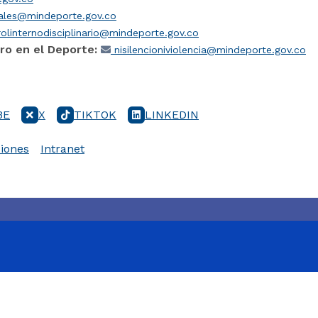
iales@mindeporte.gov.co
olinternodisciplinario@mindeporte.gov.co
ro en el Deporte:
nisilencioniviolencia@mindeporte.gov.co
BE
X
TIKTOK
LINKEDIN
iones
Intranet