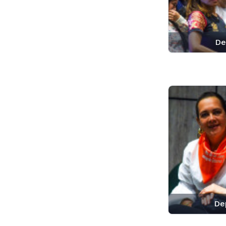
De
De