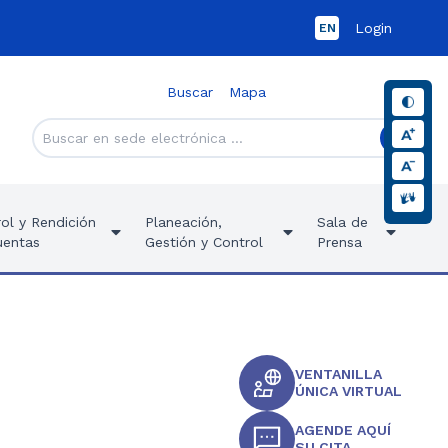
Login
EN
Buscar
Mapa
ol y Rendición
Planeación,
Sala de
uentas
Gestión y Control
Prensa
VENTANILLA
ÚNICA VIRTUAL
AGENDE AQUÍ
SU CITA