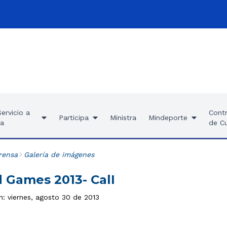
ervicio a
Contr
Participa
Ministra
Mindeporte
ía
de C
rensa
Galería de imágenes
 Games 2013- CalI
n: viernes, agosto 30 de 2013