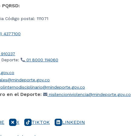
- PQRSD:
a Código postal: 111071
1) 4377100
 910237
l Deporte:
01 8000 114060
gov.co
iales@mindeporte.gov.co
olinternodisciplinario@mindeporte.gov.co
ro en el Deporte:
nisilencioniviolencia@mindeporte.gov.co
BE
X
TIKTOK
LINKEDIN