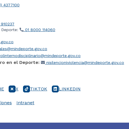
1) 4377100
 910237
l Deporte:
01 8000 114060
gov.co
iales@mindeporte.gov.co
olinternodisciplinario@mindeporte.gov.co
ro en el Deporte:
nisilencioniviolencia@mindeporte.gov.co
BE
X
TIKTOK
LINKEDIN
iones
Intranet