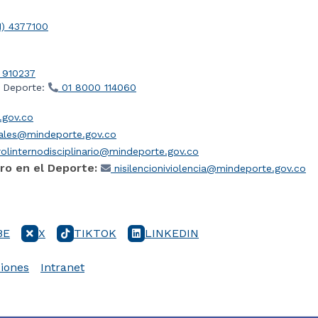
1) 4377100
 910237
l Deporte:
01 8000 114060
gov.co
iales@mindeporte.gov.co
olinternodisciplinario@mindeporte.gov.co
ro en el Deporte:
nisilencioniviolencia@mindeporte.gov.co
BE
X
TIKTOK
LINKEDIN
iones
Intranet