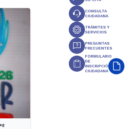
CONSULTA
CIUDADANA
TRÁMITES Y
SERVICIOS
PREGUNTAS
FRECUENTES
FORMULARIO
DE
INSCRIPCIÓN
CIUDADANA
peg