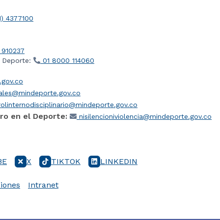
1) 4377100
 910237
l Deporte:
01 8000 114060
gov.co
iales@mindeporte.gov.co
olinternodisciplinario@mindeporte.gov.co
ro en el Deporte:
nisilencioniviolencia@mindeporte.gov.co
BE
X
TIKTOK
LINKEDIN
iones
Intranet