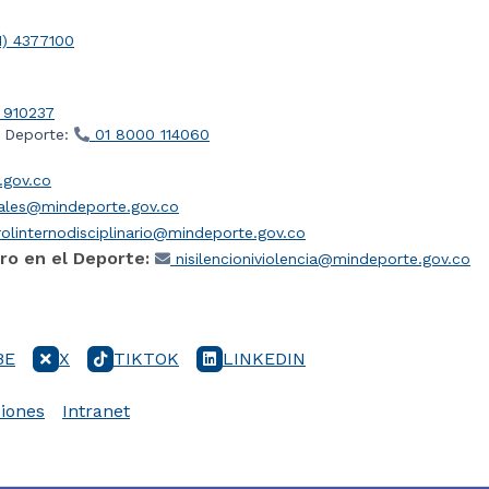
1) 4377100
 910237
l Deporte:
01 8000 114060
gov.co
iales@mindeporte.gov.co
olinternodisciplinario@mindeporte.gov.co
ro en el Deporte:
nisilencioniviolencia@mindeporte.gov.co
BE
X
TIKTOK
LINKEDIN
iones
Intranet