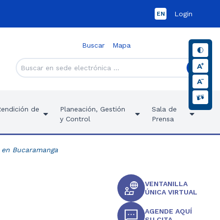
Login
EN
Buscar
Mapa
Rendición de
Planeación, Gestión
Sala de
y Control
Prensa
s en Bucaramanga
VENTANILLA
ÚNICA VIRTUAL
AGENDE AQUÍ
SU CITA