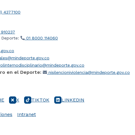
1) 4377100
 910237
l Deporte:
01 8000 114060
gov.co
iales@mindeporte.gov.co
olinternodisciplinario@mindeporte.gov.co
ro en el Deporte:
nisilencioniviolencia@mindeporte.gov.co
BE
X
TIKTOK
LINKEDIN
iones
Intranet