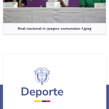
final-nacional-iv-juegos-comunales-1.jpeg