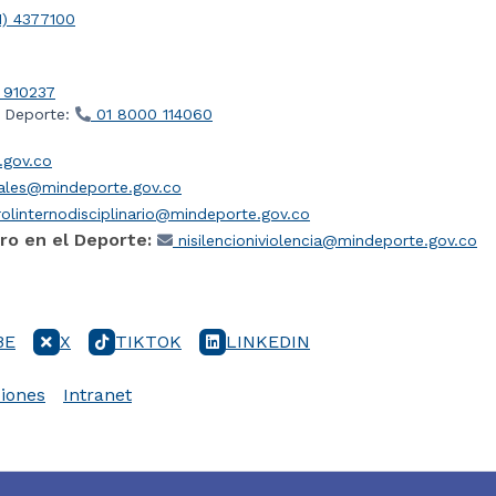
1) 4377100
 910237
l Deporte:
01 8000 114060
gov.co
iales@mindeporte.gov.co
olinternodisciplinario@mindeporte.gov.co
ro en el Deporte:
nisilencioniviolencia@mindeporte.gov.co
BE
X
TIKTOK
LINKEDIN
iones
Intranet