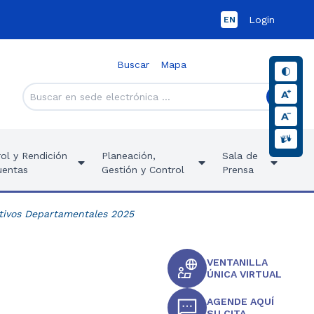
Login
EN
Buscar
Mapa
ol y Rendición
Planeación,
Sala de
uentas
Gestión y Control
Prensa
tivos Departamentales 2025
VENTANILLA
ÚNICA VIRTUAL
AGENDE AQUÍ
SU CITA