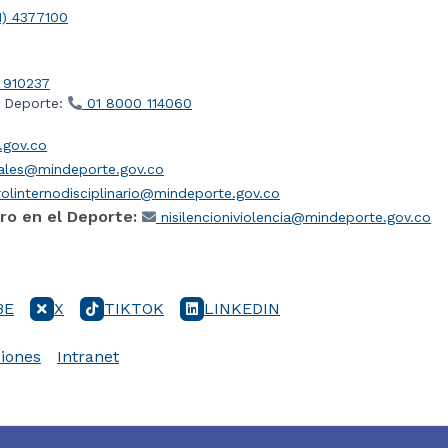
1) 4377100
 910237
l Deporte:
01 8000 114060
gov.co
iales@mindeporte.gov.co
olinternodisciplinario@mindeporte.gov.co
ro en el Deporte:
nisilencioniviolencia@mindeporte.gov.co
BE
X
TIKTOK
LINKEDIN
iones
Intranet