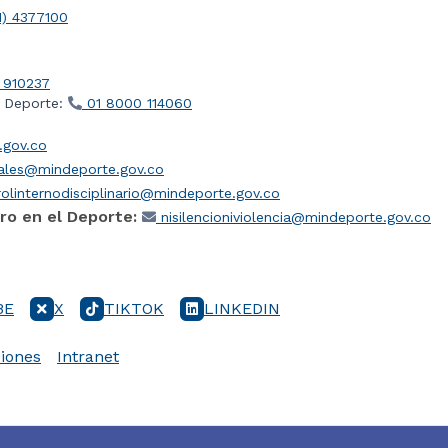
1) 4377100
 910237
l Deporte:
01 8000 114060
gov.co
iales@mindeporte.gov.co
olinternodisciplinario@mindeporte.gov.co
ro en el Deporte:
nisilencioniviolencia@mindeporte.gov.co
BE
X
TIKTOK
LINKEDIN
iones
Intranet