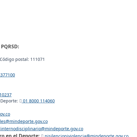
- PQRSD:
Código postal: 111071
 4377100
10237
 Deporte:
01 8000 114060
ov.co
ales@mindeporte.gov.co
linternodisciplinario@mindeporte.gov.co
o en el Deporte:
nisilencioniviolencia@mindeporte.gov.co