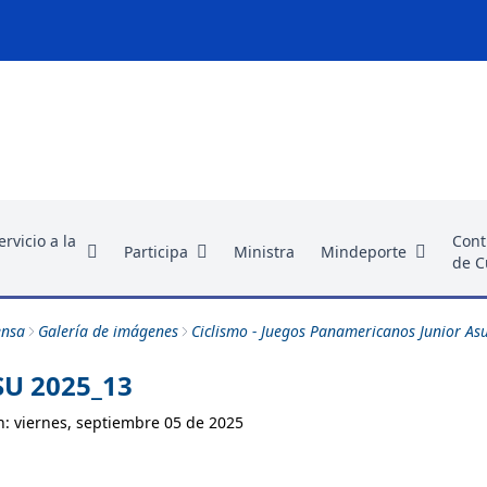
rvicio a la
Cont
Participa
Ministra
Mindeporte
de C
ensa
Galería de imágenes
Ciclismo - Juegos Panamericanos Junior As
SU 2025_13
n: viernes, septiembre 05 de 2025