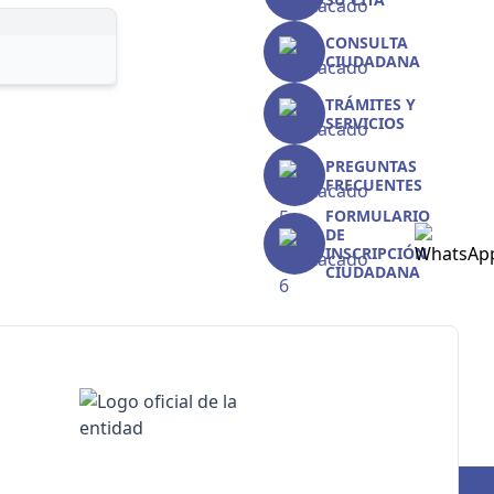
CONSULTA
CIUDADANA
TRÁMITES Y
SERVICIOS
PREGUNTAS
FRECUENTES
FORMULARIO
DE
INSCRIPCIÓN
CIUDADANA