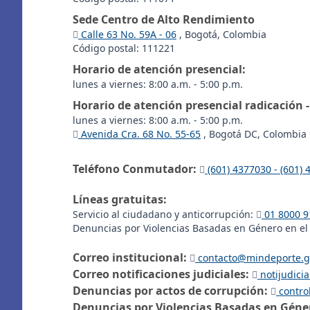
Sede Centro de Alto Rendimiento
Calle 63 No. 59A - 06
, Bogotá, Colombia
Código postal: 111221
Horario de atención presencial:
lunes a viernes: 8:00 a.m. - 5:00 p.m.
Horario de atención presencial radicación 
lunes a viernes: 8:00 a.m. - 5:00 p.m.
Avenida Cra. 68 No. 55-65
, Bogotá DC, Colombia 
Teléfono Conmutador:
(601) 4377030 - (601)
Líneas gratuitas:
Servicio al ciudadano y anticorrupción:
01 8000 9
Denuncias por Violencias Basadas en Género en el
Correo institucional:
contacto@mindeporte.g
Correo notificaciones judiciales:
notijudici
Denuncias por actos de corrupción:
contro
Denuncias por Violencias Basadas en Géner