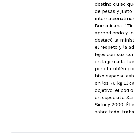
destino quiso qu
de pesas y just
internacionalmen
Dominicana. "Tie
aprendiendo y le
destacó la minis
el respeto y la 
lejos con sus co
en la jornada fu
pero también por
hizo especial est
en los 76 kg.El c
objetivo, el podi
en especial a Sa
Sidney 2000. Él 
sobre todo, traba