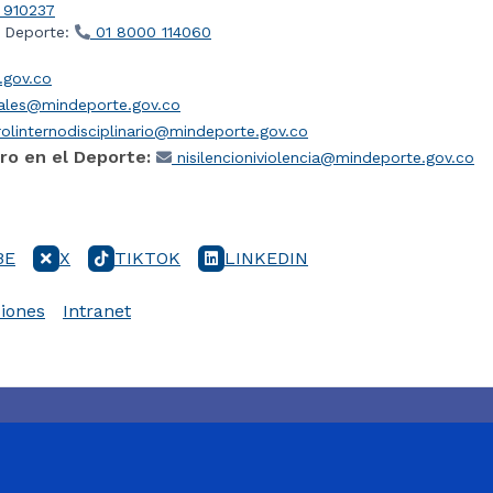
 910237
l Deporte:
01 8000 114060
gov.co
iales@mindeporte.gov.co
olinternodisciplinario@mindeporte.gov.co
ro en el Deporte:
nisilencioniviolencia@mindeporte.gov.co
BE
X
TIKTOK
LINKEDIN
iones
Intranet