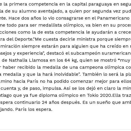
e la primera competencia en la capital paraguaya en segu
o la de su alumno aventajado, a quien por segunda vez p
te. Hace dos años lo vio consagrarse en el Panamericano
ne todo para ser medallista olímpico, va bien en su proce
cciones como la de esta competencia le ayudarán a crecer 
tra del Deporte."Me cuesta decirle ministra porque siempr
admiración siempre estarán para alguien que ha creído en
nsejos y experiencia", destacó el subcampeón suramericano
e de Nathalia Llamosa en los 64 kg, quien se mostró
"
muy 
 haber recibido la medalla de una campeona olímpica co
a medalla y que la hará inolvidable". También lo será la p
amino hacia París no ha podido comenzar mejor para ellos. 
o cuenta y, de paso, impulsa. Así se los dejó en claro la min
ntiago que ya fue diploma olímpico en Tokio 2020.Ella tra
espera continuarlo 24 años después. Es un sueño que amb
jando. París los espera.