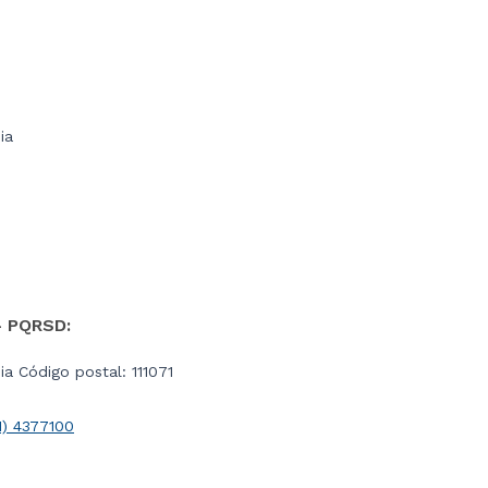
ia
- PQRSD:
a Código postal: 111071
1) 4377100