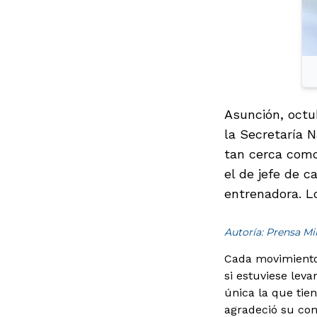
Asunción, octu
la Secretaría N
tan cerca como
el de jefe de c
entrenadora. Lo
Autoría: Prensa M
Cada movimiento 
si estuviese lev
única la que tien
agradeció su com