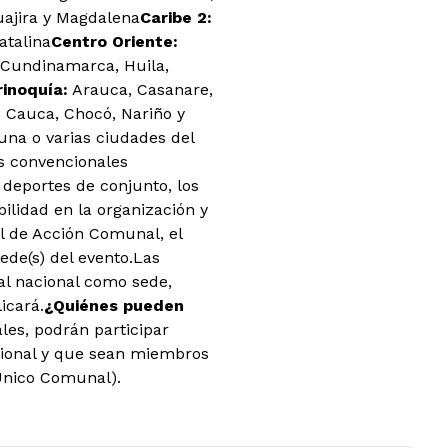
uajira y Magdalena
Caribe 2:
atalina
Centro Oriente:
Cundinamarca, Huila,
rinoquía:
Arauca, Casanare,
:
Cauca, Chocó, Nariño y
 una o varias ciudades del
es convencionales
 deportes de conjunto, los
ilidad en la organización y
al de Acción Comunal, el
ede(s) del evento.Las
nal nacional como sede,
icará.
¿Quiénes pueden
les, podrán participar
cional y que sean miembros
 Único Comunal).