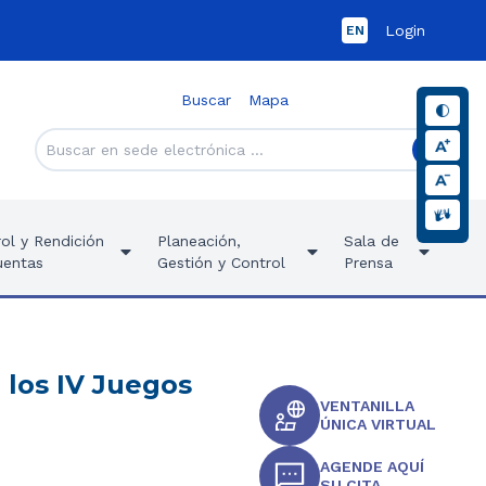
Login
EN
Buscar
Mapa
ol y Rendición
Planeación,
Sala de
uentas
Gestión y Control
Prensa
 los IV Juegos
VENTANILLA
ÚNICA VIRTUAL
AGENDE AQUÍ
SU CITA