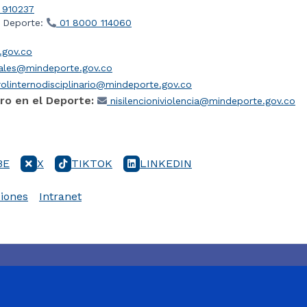
 910237
l Deporte:
01 8000 114060
gov.co
iales@mindeporte.gov.co
olinternodisciplinario@mindeporte.gov.co
ro en el Deporte:
nisilencioniviolencia@mindeporte.gov.co
BE
X
TIKTOK
LINKEDIN
iones
Intranet