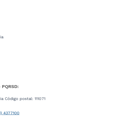
ia
- PQRSD:
a Código postal: 111071
1) 4377100