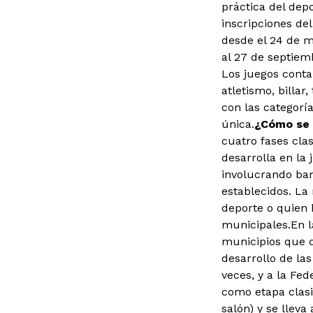
práctica del depo
inscripciones del
desde el 24 de ma
al 27 de septiemb
Los juegos conta
atletismo, billar
con las categoría
única.
¿Cómo se 
cuatro fases clas
desarrolla en la
involucrando bar
establecidos. La
deporte o quien 
municipales.En l
municipios que q
desarrollo de la
veces, y a la Fed
como etapa clasif
salón) y se llev