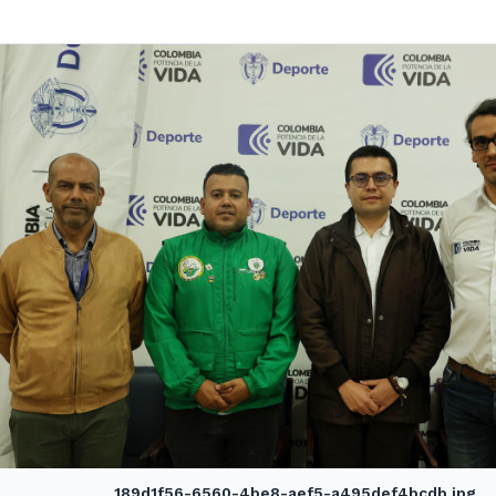
189d1f56-6560-4be8-aef5-a495def4bcdb.jpg