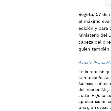
Bogotá, 07 de 
el máximo even
edición y para 
Ministerio del 
cabeza del dire
quien también 
Autoría: Prensa M
En la reunión qu
Comunitario, Ant
Salinas; el direc
del Interior, Al
Julián Higuita L
aprobamos un cro
una gran capacid