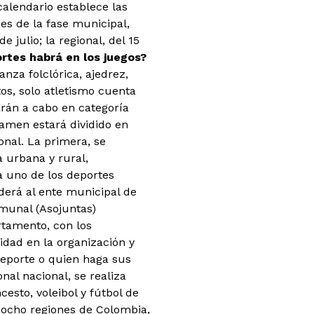
 calendario establece las
es de la fase municipal,
 julio; la regional, del 15
rtes habrá en los juegos?
nza folclórica, ajedrez,
stos, solo atletismo cuenta
varán a cabo en categoría
tamen estará dividido en
ional. La primera, se
a urbana y rural,
a uno de los deportes
derá al ente municipal de
omunal (Asojuntas)
rtamento, con los
dad en la organización y
deporte o quien haga sus
nal nacional, se realiza
cesto, voleibol y fútbol de
 ocho regiones de Colombia,