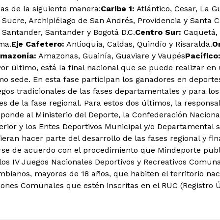
das de la siguiente manera:
Caribe 1
:
Atlántico, Cesar, La G
, Sucre, Archipiélago de San Andrés, Providencia y Santa C
 Santander, Santander y Bogotá D.C.
Centro Sur:
Caquetá, 
ma.
Eje Cafetero:
Antioquia, Caldas, Quindío y Risaralda.
O
mazonía:
Amazonas, Guainía, Guaviare y Vaupés
Pacífico
or último, está la final nacional que se puede realizar en
mo sede. En esta fase participan los ganadores en deport
egos tradicionales de las fases departamentales y para los
 de la fase regional. Para estos dos últimos, la responsab
sponde al Ministerio del Deporte, la Confederación Nacion
terior y los Entes Deportivos Municipal y/o Departamental s
eran hacer parte del desarrollo de las fases regional y fi
se de acuerdo con el procedimiento que Mindeporte publ
los IV Juegos Nacionales Deportivos y Recreativos Comuna
bianos, mayores de 18 años, que habiten el territorio na
iones Comunales que estén inscritas en el RUC (Registro