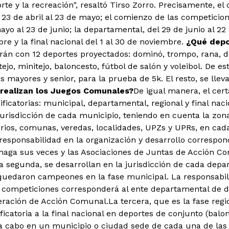
rte y la recreación", resaltó Tirso Zorro. Precisamente, el
 23 de abril al 23 de mayo; el comienzo de las competicion
yo al 23 de junio; la departamental, del 29 de junio al 22 de
re y la final nacional del 1 al 30 de noviembre.
¿Qué depo
rán con 12 deportes proyectados: dominó, trompo, rana, da
, tejo, minitejo, baloncesto, fútbol de salón y voleibol. De e
s mayores y senior, para la prueba de 5k. El resto, se lle
realizan los Juegos Comunales?
De igual manera, el cer
ificatorias: municipal, departamental, regional y final nac
 jurisdicción de cada municipio, teniendo en cuenta la zon
rios, comunas, veredas, localidades, UPZs y UPRs, en cad
 responsabilidad en la organización y desarrollo correspon
haga sus veces y las Asociaciones de Juntas de Acción C
a segunda, se desarrollan en la jurisdicción de cada depa
uedaron campeones en la fase municipal. La responsabili
s competiciones corresponderá al ente departamental de 
eración de Acción Comunal.La tercera, que es la fase regio
icatoria a la final nacional en deportes de conjunto (balon
a a cabo en un municipio o ciudad sede de cada una de las