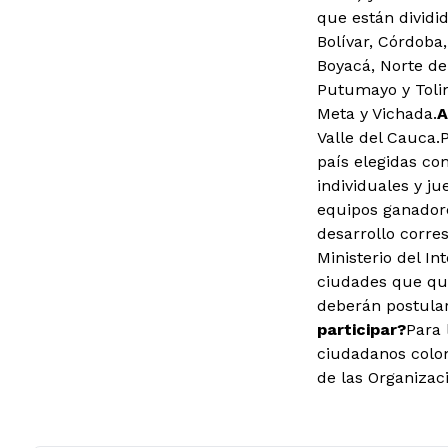
que están dividi
Bolívar, Córdoba
Boyacá, Norte de
Putumayo y Toli
Meta y Vichada.
A
Valle del Cauca.
P
país elegidas co
individuales y ju
equipos ganadores
desarrollo corre
Ministerio del In
ciudades que qui
deberán postular
participar?
Para 
ciudadanos colom
de las Organizac