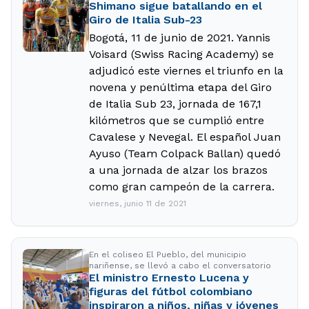
Shimano sigue batallando en el
Giro de Italia Sub-23
Bogotá, 11 de junio de 2021. Yannis
Voisard (Swiss Racing Academy) se
adjudicó este viernes el triunfo en la
novena y penúltima etapa del Giro
de Italia Sub 23, jornada de 167,1
kilómetros que se cumplió entre
Cavalese y Nevegal. El español Juan
Ayuso (Team Colpack Ballan) quedó
a una jornada de alzar los brazos
como gran campeón de la carrera.
viernes, junio 11 de 2021
En el coliseo El Pueblo, del municipio
nariñense, se llevó a cabo el conversatorio
El ministro Ernesto Lucena y
figuras del fútbol colombiano
inspiraron a niños, niñas y jóvenes