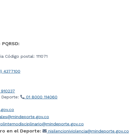
- PQRSD:
a Código postal: 111071
1) 4377100
 910237
l Deporte:
01 8000 114060
gov.co
iales@mindeporte.gov.co
olinternodisciplinario@mindeporte.gov.co
ro en el Deporte:
nisilencioniviolencia@mindeporte.gov.co