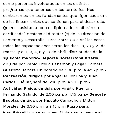
como personas involucradas en los distintos
programas que tenemos en los territorios. Nos
centraremos en los fundamentos que rigen cada uno
de los lineamientos que se tienen para el desarrollo.
Quienes asistan a todo el diplomado, recibirán su
certificado", destacó el director (e) de la Dirección de
Fomento y Desarrollo, Tirso Zorro Guio.Así las cosas,
todas las capacitaciones serán los días 18, 20 y 21 de
marzo, y el 1, 3, 4, 8 y 10 de abril, distribuidas de la
siguiente manera:
- Deporte Social Comunitario
,
dirigida por Pablo Emilio Bahamón y Édgar Cometa
Guarnizo, tendrá un horario de 1:00 p.m. a 4:15 p.m.
-
Recreación
, dirigida por Ángel Miller Roa y Juan
Carlos Cuéllar, será de 6:30 p.m. a 9:15 p.m.
-
Actividad Física,
dirigida por Virgilio Puerto y
Fernando Galindo, de 2:00 p.m. a 4:15 p.m.
- Deporte
Escolar,
dirigida por Hipólito Camacho y Milton
Morales, de 6:30 p.m. a 9:15 p.m.
Plazo para
inscribirse
El próximo lunes, 18 de marzo, vence el