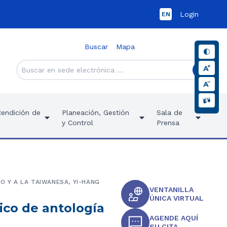
Login
EN
Buscar
Mapa
Rendición de
Planeación, Gestión
Sala de
y Control
Prensa
O Y A LA TAIWANESA, YI-HANG
VENTANILLA
ÚNICA VIRTUAL
ico de antología
AGENDE AQUÍ
SU CITA