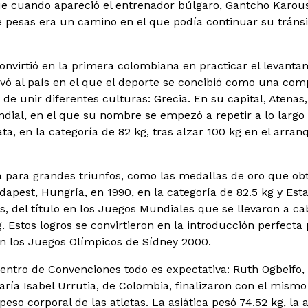
e cuando apareció el entrenador búlgaro, Gantcho Karous
 pesas era un camino en el que podía continuar su tráns
onvirtió en la primera colombiana en practicar el levant
vó al país en el que el deporte se concibió como una com
de unir diferentes culturas: Grecia. En su capital, Atenas
al, en el que su nombre se empezó a repetir a lo largo y
ta, en la categoría de 82 kg, tras alzar 100 kg en el arran
a para grandes triunfos, como las medallas de oro que o
apest, Hungría, en 1990, en la categoría de 82.5 kg y Est
, del título en los Juegos Mundiales que se llevaron a cab
g. Estos logros se convirtieron en la introducción perfecta
en los Juegos Olímpicos de Sídney 2000.
Centro de Convenciones todo es expectativa: Ruth Ogbeifo, 
aría Isabel Urrutia, de Colombia, finalizaron con el mismo 
peso corporal de las atletas. La asiática pesó 74.52 kg, la a