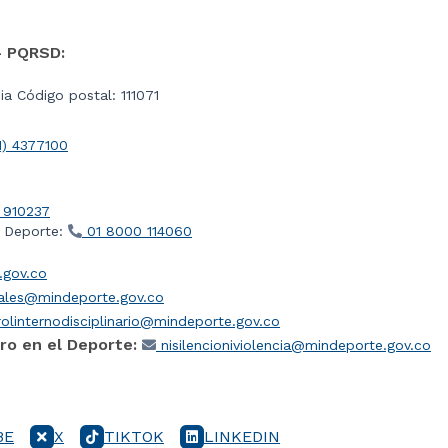
- PQRSD:
a Código postal: 111071
1) 4377100
 910237
l Deporte:
01 8000 114060
gov.co
iales@mindeporte.gov.co
olinternodisciplinario@mindeporte.gov.co
ro en el Deporte:
nisilencioniviolencia@mindeporte.gov.co
BE
X
TIKTOK
LINKEDIN