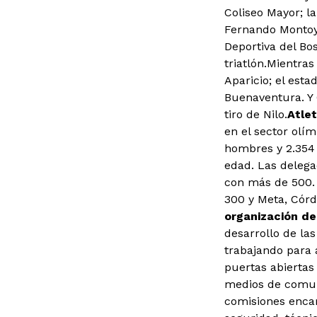
Coliseo Mayor; l
Fernando Montoya
Deportiva del B
triatlón.Mientras
Aparicio; el est
Buenaventura. Y 
tiro de Nilo.
Atle
en el sector olím
hombres y 2.354 
edad. Las delega
con más de 500.
300 y Meta, Córd
organización de
desarrollo de la
trabajando para 
puertas abiertas 
medios de comuni
comisiones encar