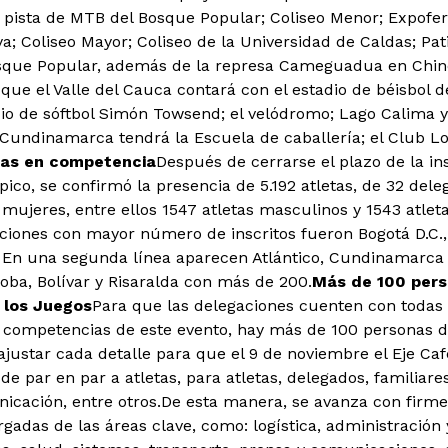
a pista de MTB del Bosque Popular; Coliseo Menor; Expoferi
; Coliseo Mayor; Coliseo de la Universidad de Caldas; Pa
osque Popular, además de la represa Cameguadua en Chinc
 que el Valle del Cauca contará con el estadio de béisbol 
adio de sóftbol Simón Towsend; el velódromo; Lago Calima 
Cundinamarca tendrá la Escuela de caballería; el Club L
tas en competencia
Después de cerrarse el plazo de la in
pico, se confirmó la presencia de 5.192 atletas, de 32 dele
mujeres, entre ellos 1547 atletas masculinos y 1543 atle
ciones con mayor número de inscritos fueron Bogotá D.C., A
 En una segunda línea aparecen Atlántico, Cundinamarca
oba, Bolívar y Risaralda con más de 200.
Más de 100 pers
 los Juegos
Para que las delegaciones cuenten con todas l
s competencias de este evento, hay más de 100 personas 
ajustar cada detalle para que el 9 de noviembre el Eje Caf
de par en par a atletas, para atletas, delegados, familiares
cación, entre otros.De esta manera, se avanza con firme
gadas de las áreas clave, como: logística, administración 