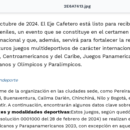
2E6A7413.jpg
ctubre de 2024. El Eje Cafetero está listo para recib
eniles, un evento que se constituye en el certamen 
 nacional y que, además, servirá para fortalecer la r
turos juegos multideportivos de carácter internacio
 Centroamericanos y del Caribe, Juegos Panameric
nos y Olímpicos y Paralímpicos.
indeporte
rme de la organización en las ciudades sede, como Pereira
i, Buenaventura, Calima Darién, Chinchiná, Nilo y Bogotá, 
tir. A continuación, encontrarán algunos datos clave sobr
es y modalidades deportivas:
Estos juegos, según quedó
olución 0001000 del 28 de febrero de 2024) se realizan 
canos y Parapanamericanos 2023, con excepción en aquel