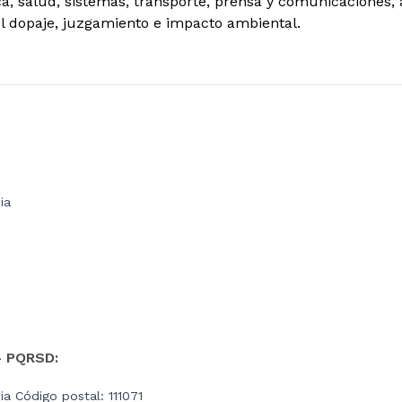
ca, salud, sistemas, transporte, prensa y comunicaciones, 
ol dopaje, juzgamiento e impacto ambiental.
ia
- PQRSD:
a Código postal: 111071