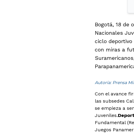
Bogotá, 18 de o
Nacionales Juv
ciclo deportivo
con miras a fu
Suramericanos,
Parapanamerica
Autoría: Prensa M
Con el avance fi
las subsedes Cal
se empieza a sen
Juveniles.
Deport
Fundamental (Res
Juegos Panameri