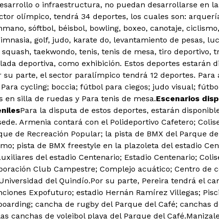
esarrollo o infraestructura, no puedan desarrollarse en l
ctor olímpico, tendrá 34 deportes, los cuales son: arquerí
mano, sóftbol, béisbol, bowling, boxeo, canotaje, ciclismo
gimnasia, golf, judo, karate do, levantamiento de pesas, luc
, squash, taekwondo, tenis, tenis de mesa, tiro deportivo, tri
ada deportiva, como exhibición. Estos deportes estarán di
 su parte, el sector paralímpico tendrá 12 deportes. Para 
ara cycling; boccia; fútbol para ciegos; judo visual; fútbo
is en silla de ruedas y Para tenis de mesa.
Escenarios disp
niles
Para la disputa de estos deportes, estarán disponibl
ede. Armenia contará con el Polideportivo Cafetero; Colise
rque de Recreación Popular; la pista de BMX del Parque d
smo; pista de BMX freestyle en la plazoleta del estadio Ce
auxiliares del estadio Centenario; Estadio Centenario; Coli
rporación Club Campestre; Complejo acuático; Centro de 
Universidad del Quindío.Por su parte, Pereira tendrá el ca
ciones Expofuturo; estadio Hernán Ramírez Villegas; Piscin
oarding; cancha de rugby del Parque del Café; canchas de 
las canchas de voleibol playa del Parque del Café.Manizale