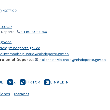
1) 4377100
 910237
l Deporte:
01 8000 114060
gov.co
iales@mindeporte.gov.co
olinternodisciplinario@mindeporte.gov.co
ro en el Deporte:
nisilencioniviolencia@mindeporte.gov.co
BE
X
TIKTOK
LINKEDIN
iones
Intranet