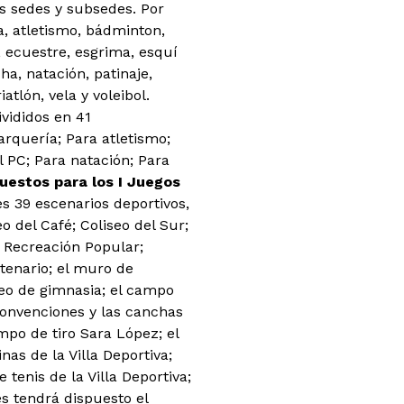
as sedes y subsedes. Por
a, atletismo, bádminton,
, ecuestre, esgrima, esquí
ha, natación, patinaje,
atlón, vela y voleibol.
vididos en 41
arquería; Para atletismo;
l PC; Para natación; Para
uestos para los I Juegos
es 39 escenarios deportivos,
o del Café; Coliseo del Sur;
e Recreación Popular;
ntenario; el muro de
seo de gimnasia; el campo
convenciones y las canchas
mpo de tiro Sara López; el
as de la Villa Deportiva;
tenis de la Villa Deportiva;
s tendrá dispuesto el