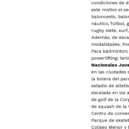
condiciones de d
este motivo el se
baloncesto, balon
náutico, fútbol, 
rugby siete, surf
Además, de escal
modalidades. Por
Para bádminton; P
powerlifting; ten
Nacionales Juve
en las ciudades s
la bolera del pa
estadio de atleti
escalada en los 
de golf de la Co
de squash de la 
Centro de conven
Parque de skateb
Coliseo Menor y 