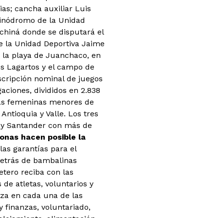
as; cancha auxiliar Luis
tinódromo de la Unidad
hiná donde se disputará el
de la Unidad Deportiva Jaime
y la playa de Juanchaco, en
os Lagartos y el campo de
scripción nominal de juegos
gaciones, divididos en 2.838
tas femeninas menores de
ntioquia y Valle. Los tres
 y Santander con más de
onas hacen posible la
as garantías para el
detrás de bambalinas
etero reciba con las
 de atletas, voluntarios y
za en cada una de las
y finanzas, voluntariado,