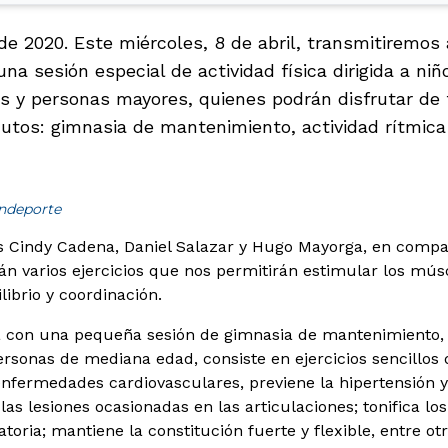
 de 2020. Este miércoles, 8 de abril, transmitiremos
na sesión especial de actividad física dirigida a niñ
os y personas mayores, quienes podrán disfrutar de
utos: gimnasia de mantenimiento, actividad rítmica
indeporte
s Cindy Cadena, Daniel Salazar y Hugo Mayorga, en compa
án varios ejercicios que nos permitirán estimular los mús
ilibrio y coordinación.
rá con una pequeña sesión de gimnasia de mantenimiento, 
ersonas de mediana edad, consiste en ejercicios sencillos
enfermedades cardiovasculares, previene la hipertensión y 
las lesiones ocasionadas en las articulaciones; tonifica l
toria; mantiene la constitución fuerte y flexible, entre otr