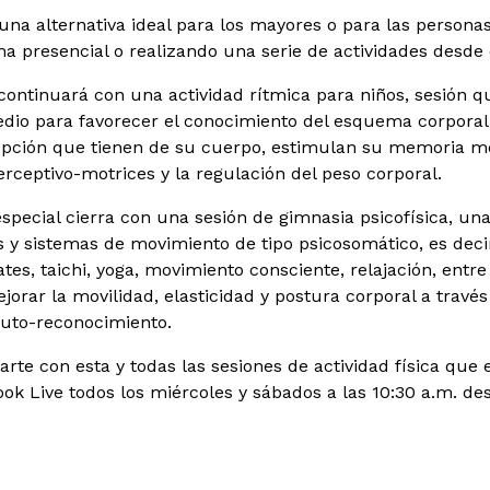
una alternativa ideal para los mayores o para las persona
ma presencial o realizando una serie de actividades desde 
continuará con una actividad rítmica para niños, sesión que
o para favorecer el conocimiento del esquema corporal,
pción que tienen de su cuerpo, estimulan su memoria motr
erceptivo-motrices y la regulación del peso corporal.
 especial cierra con una sesión de gimnasia psicofísica, u
s y sistemas de movimiento de tipo psicosomático, es dec
es, taichi, yoga, movimiento consciente, relajación, entre 
jorar la movilidad, elasticidad y postura corporal a travé
auto-reconocimiento.
te con esta y todas las sesiones de actividad física que e
ok Live todos los miércoles y sábados a las 10:30 a.m. des