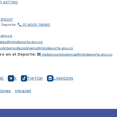
1) 4377100
 910237
l Deporte:
01 8000 114060
gov.co
iales@mindeporte.gov.co
olinternodisciplinario@mindeporte.gov.co
ro en el Deporte:
nisilencioniviolencia@mindeporte.gov.co
BE
X
TIKTOK
LINKEDIN
iones
Intranet