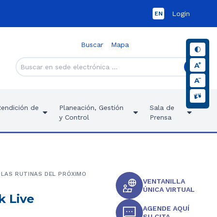
Login
EN
Buscar
Mapa
Rendición de
Planeación, Gestión
Sala de
y Control
Prensa
, LAS RUTINAS DEL PRÓXIMO
VENTANILLA
ÚNICA VIRTUAL
k Live
AGENDE AQUÍ
SU CITA