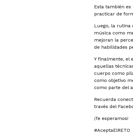
Esta también es 
practicar de for
Luego, la rutina 
música como medi
mejoran la perce
de habilidades p
Y finalmente, el
aquellas técnica
cuerpo como pilat
como objetivo me
como parte del 
Recuerda conectar
través del Facebo
¡Te esperamos!
#AceptaElRETO