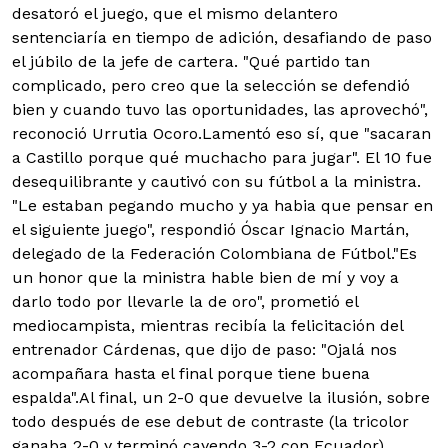
desatoró el juego, que el mismo delantero
sentenciaría en tiempo de adición, desafiando de paso
el júbilo de la jefe de cartera. "Qué partido tan
complicado, pero creo que la selección se defendió
bien y cuando tuvo las oportunidades, las aprovechó",
reconoció Urrutia Ocoro.
Lamentó eso sí, que "sacaran
a Castillo porque qué muchacho para jugar". El 10 fue
desequilibrante y cautivó con su fútbol a la ministra.
"Le estaban pegando mucho y ya habia que pensar en
el siguiente juego", respondió Óscar Ignacio Martán,
delegado de la Federación Colombiana de Fútbol.
"Es
un honor que la ministra hable bien de mí y voy a
darlo todo por llevarle la de oro", prometió el
mediocampista, mientras recibía la felicitación del
entrenador Cárdenas, que dijo de paso: "Ojalá nos
acompañara hasta el final porque tiene buena
espalda".
Al final, un 2-0 que devuelve la ilusión, sobre
todo después de ese debut de contraste (la tricolor
ganaba 2-0 y terminó cayendo 3-2 con Ecuador).