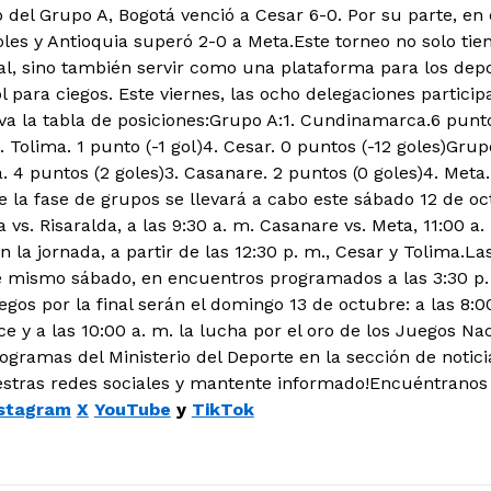
o del Grupo A, Bogotá venció a Cesar 6-0. Por su parte, en 
les y Antioquia superó 2-0 a Meta.Este torneo no solo tie
, sino también servir como una plataforma para los depor
ol para ciegos. Este viernes, las ocho delegaciones partic
va la tabla de posiciones:Grupo A:1. Cundinamarca.6 puntos
. Tolima. 1 punto (-1 gol)4. Cesar. 0 puntos (-12 goles)Grup
a. 4 puntos (2 goles)3. Casanare. 2 puntos (0 goles)4. Meta
 la fase de grupos se llevará a cabo este sábado 12 de oct
 vs. Risaralda, a las 9:30 a. m. Casanare vs. Meta, 11:00 
n la jornada, a partir de las 12:30 p. m., Cesar y Tolima.L
e mismo sábado, en encuentros programados a las 3:30 p. 
uegos por la final serán el domingo 13 de octubre: a las 8:0
e y a las 10:00 a. m. la lucha por el oro de los Juegos N
ogramas del Ministerio del Deporte en la sección de notic
estras redes sociales y mantente informado!Encuéntranos
stagram
X
YouTube
y
TikTok