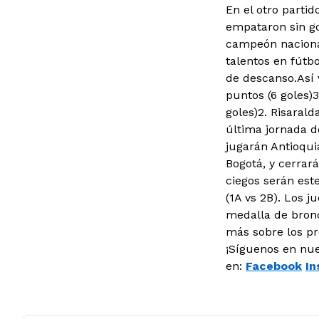
En el otro partid
empataron sin go
campeón nacional
talentos en fútb
de descanso.Así 
puntos (6 goles)3
goles)2. Risarald
última jornada de
jugarán Antioquia
Bogotá, y cerrará
ciegos serán est
(1A vs 2B). Los j
medalla de bronc
más sobre los pr
¡Síguenos en nu
en:
Facebook
In