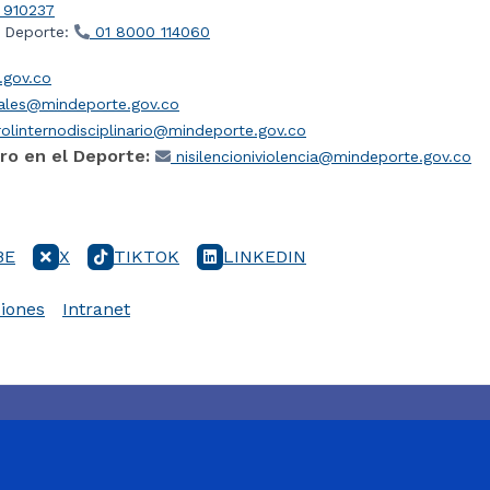
 910237
l Deporte:
01 8000 114060
gov.co
iales@mindeporte.gov.co
olinternodisciplinario@mindeporte.gov.co
ro en el Deporte:
nisilencioniviolencia@mindeporte.gov.co
BE
X
TIKTOK
LINKEDIN
iones
Intranet