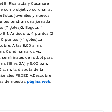
el B, Risaralda y Casanare
ne como objetivo coronar al
tistas juveniles y nuevos
ipantes tendrán una jornada
 (7 goles)2. Bogotá. 4
o B:1. Antioquía. 4 puntos (2
. 0 puntos (-4 goles)La
ubre. A las 8:00 a. m.
a. m. Cundinamarca vs.
as semifinales de fútbol para
m. (1B vs 2A) y 5:00 p.m.
0 a. m. la disputa de la
acionales FEDEDIV.Descubre
ias de nuestra
página web
.