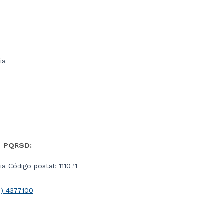
ia
- PQRSD:
a Código postal: 111071
1) 4377100