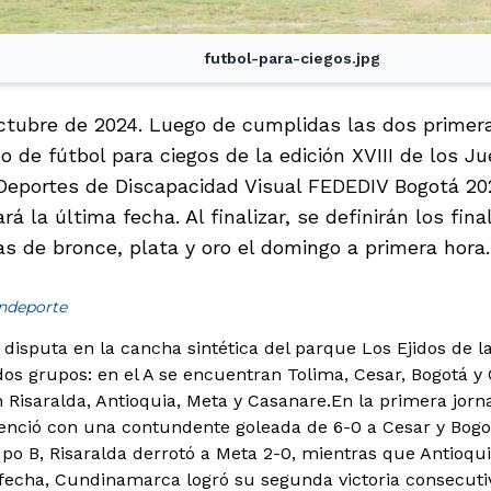
futbol-para-ciegos.jpg
octubre de 2024. Luego de cumplidas las dos primera
neo de fútbol para ciegos de la edición XVIII de los 
Deportes de Discapacidad Visual FEDEDIV Bogotá 20
á la última fecha. Al finalizar, se definirán los fin
as de bronce, plata y oro el domingo a primera hora.
indeporte
 disputa en la cancha sintética del parque Los Ejidos de l
 dos grupos: en el A se encuentran Tolima, Cesar, Bogotá 
n Risaralda, Antioquia, Meta y Casanare.
En la primera jorn
nció con una contundente goleada de 6-0 a Cesar y Bogo
upo B, Risaralda derrotó a Meta 2-0, mientras que Antioq
fecha, Cundinamarca logró su segunda victoria consecutiva