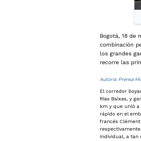
Bogotá, 18 de m
combinación pe
los grandes ga
recorre las pr
Autoría: Prensa M
El corredor boya
Rias Baixas, y g
km y que unió a l
rápido en el emb
francés Clément 
respectivamente.E
individual, a ta