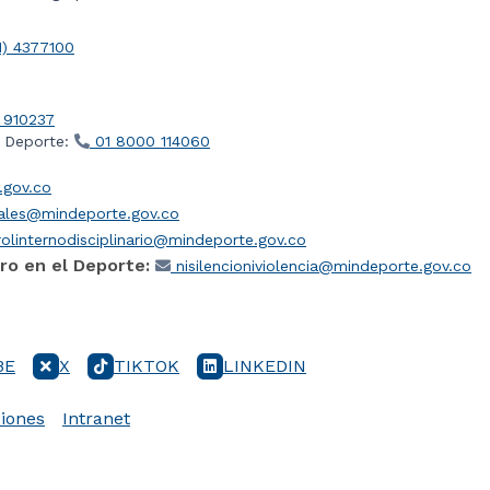
1) 4377100
 910237
l Deporte:
01 8000 114060
gov.co
iales@mindeporte.gov.co
olinternodisciplinario@mindeporte.gov.co
ro en el Deporte:
nisilencioniviolencia@mindeporte.gov.co
BE
X
TIKTOK
LINKEDIN
iones
Intranet