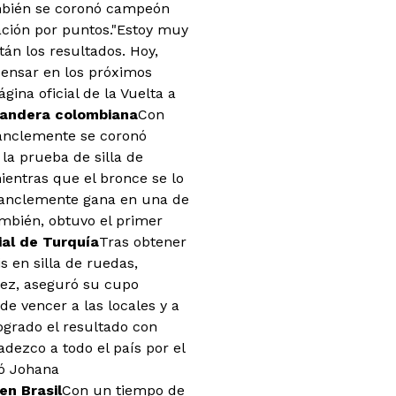
ambién se coronó campeón
cación por puntos."Estoy muy
án los resultados. Hoy,
ensar en los próximos
gina oficial de la Vuelta a
 bandera colombiana
Con
Sanclemente se coronó
la prueba de silla de
ientras que el bronce se lo
 Sanclemente gana en una de
mbién, obtuvo el primer
ial de Turquía
Tras obtener
s en silla de ruedas,
uez, aseguró su cupo
e vencer a las locales y a
ogrado el resultado con
ezco a todo el país por el
có Johana
en Brasil
Con un tiempo de