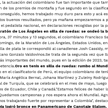
s, la actuación del colombiano fue tan importante que t
ión de los premios de montaña y fue segundo en la clasifi
conseguido, hemos trabajado muy duro para esto y acá est
tos buenos resultados, pero ya mañana empezaremos a p
ó el pedalista nacional, en declaraciones recogidas por la pá
ratón de Los Ángeles en silla de ruedas: se ondeó la
ra, 37 minutos y 13 segundos, el colombiano Francisco 
mingo, de la Maratón de Los Ángeles, Estados Unidos, en 
la de plata le correspondió al canadiense Josh Cassidy, m
cano Gonzalo Valdovinos.Se trata de la segunda vez que
s importantes del mundo, pues en la edición de 2023, ta
etencia.
Oro en tenis en silla de ruedas: rumbo al Mund
 en el clasificatorio de Perú, el equipo colombiano de teni
aría Angélica Bernal, Johana Martínez y Zuleiny Rodríg
al de Turquía, que se celebrará en el mes de mayo, luego d
es de Ecuador, Chile y Canadá."Estamos felices de haber l
Quedamos campeonas y nos espera ahora el Mundial. Agrad
os trabajando fuerte por representar a Colombia", desta
ia logró bronce en Panamericano de Canotaje Slalom, 