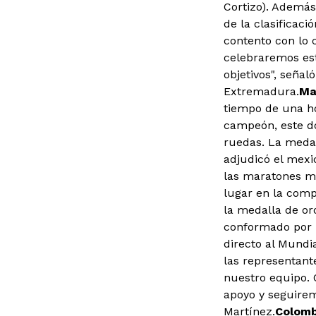
Cortizo). Ademá
de la clasificac
contento con lo 
celebraremos es
objetivos", señal
Extremadura.
Ma
tiempo de una ho
campeón, este do
ruedas. La medal
adjudicó el mexi
las maratones má
lugar en la comp
la medalla de oro
conformado por M
directo al Mundi
las representant
nuestro equipo. 
apoyo y seguirem
Martínez.
Colomb