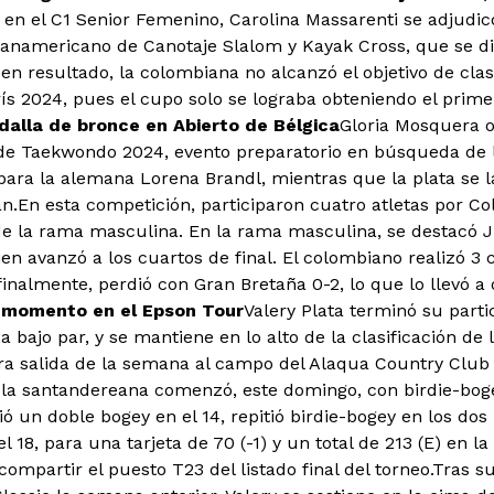
 en el C1 Senior Femenino, Carolina Massarenti se adjudi
anamericano de Canotaje Slalom y Kayak Cross, que se di
uen resultado, la colombiana no alcanzó el objetivo de clas
ís 2024, pues el cupo solo se lograba obteniendo el prime
alla de bronce en Abierto de Bélgica
Gloria Mosquera 
 de Taekwondo 2024, evento preparatorio en búsqueda de la
para la alemana Lorena Brandl, mientras que la plata se la
En esta competición, participaron cuatro atletas por Co
e la rama masculina. En la rama masculina, se destacó Jh
en avanzó a los cuartos de final. El colombiano realizó 3
 finalmente, perdió con Gran Bretaña 0-2, lo que lo llevó a 
n momento en el Epson Tour
Valery Plata terminó su parti
a bajo par, y se mantiene en lo alto de la clasificación d
ra salida de la semana al campo del Alaqua Country Club
 la santandereana comenzó, este domingo, con birdie-boge
ó un doble bogey en el 14, repitió birdie-bogey en los dos 
 18, para una tarjeta de 70 (-1) y un total de 213 (E) en la
compartir el puesto T23 del listado final del torneo.Tras su