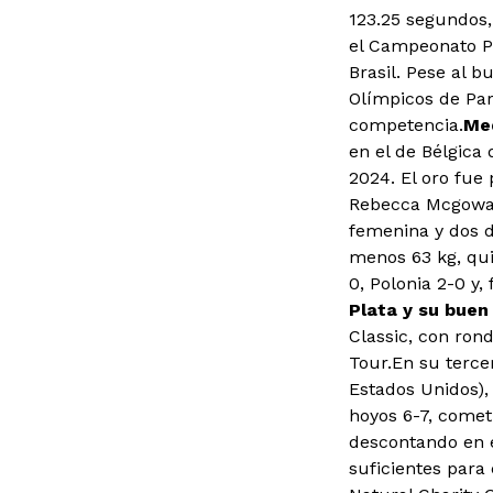
123.25 segundos,
el Campeonato P
Brasil. Pese al b
Olímpicos de Par
competencia.
Med
en el de Bélgica
2024. El oro fue 
Rebecca Mcgowan.
femenina y dos d
menos 63 kg, qui
0, Polonia 2-0 y,
Plata y su bue
Classic, con rond
Tour.En su terce
Estados Unidos),
hoyos 6-7, cometi
descontando en el
suficientes para 