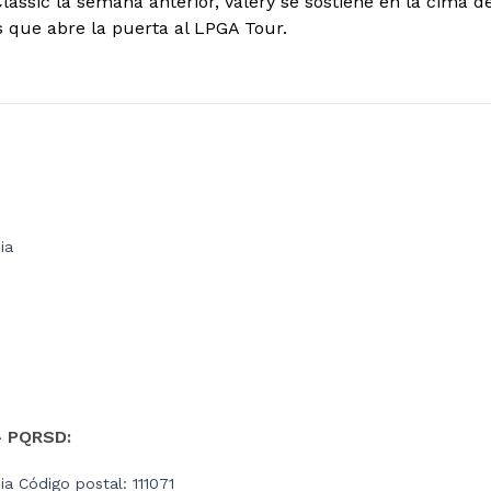
lassic la semana anterior, Valery se sostiene en la cima de 
s que abre la puerta al LPGA Tour.
ia
- PQRSD:
a Código postal: 111071