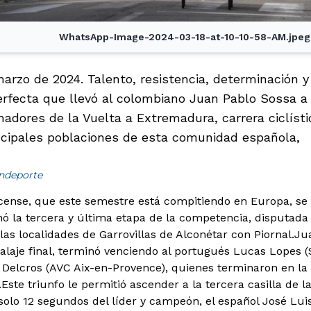
WhatsApp-Image-2024-03-18-at-10-10-58-AM.jpeg
arzo de 2024. Talento, resistencia, determinación y 
rfecta que llevó al colombiano Juan Pablo Sossa a
nadores de la Vuelta a Extremadura, carrera ciclíst
incipales poblaciones de esta comunidad española,
indeporte
cense, que este semestre está compitiendo en Europa, se l
anó la tercera y última etapa de la competencia, disputada
as localidades de Garrovillas de Alconétar con Piornal.
Ju
alaje final, terminó venciendo al portugués Lucas Lopes 
Delcros (AVC Aix-en-Provence), quienes terminaron en la 
ste triunfo le permitió ascender a la tercera casilla de la
n solo 12 segundos del líder y campeón, el español José Lu