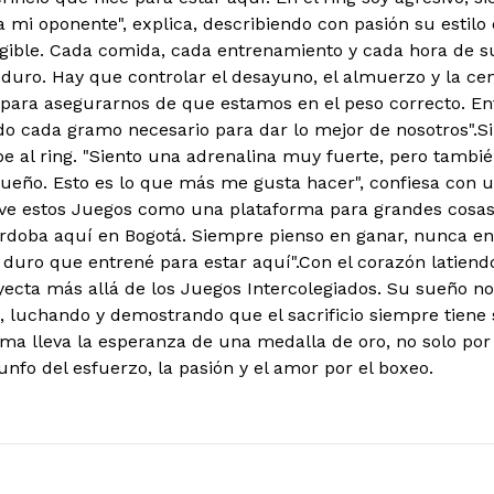
a mi oponente", explica, describiendo con pasión su estilo d
gible. Cada comida, cada entrenamiento y cada hora de su
 duro. Hay que controlar el desayuno, el almuerzo y la ce
para asegurarnos de que estamos en el peso correcto. En
o cada gramo necesario para dar lo mejor de nosotros".Si
 al ring. "Siento una adrenalina muy fuerte, pero tambié
ueño. Esto es lo que más me gusta hacer", confiesa con 
 ve estos Juegos como una plataforma para grandes cosas.
rdoba aquí en Bogotá. Siempre pienso en ganar, nunca en
o duro que entrené para estar aquí".Con el corazón latiend
yecta más allá de los Juegos Intercolegiados. Su sueño no
, luchando y demostrando que el sacrificio siempre tien
ma lleva la esperanza de una medalla de oro, no solo por 
iunfo del esfuerzo, la pasión y el amor por el boxeo.