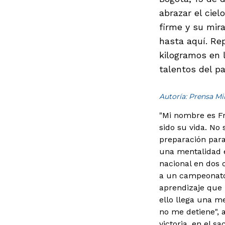
abrazar el ciel
firme y su mira
hasta aquí. Re
kilogramos en 
talentos del pa
Autoría: Prensa M
"Mi nombre es Fr
sido su vida. No
preparación para
una mentalidad e
nacional en dos 
a un campeonato 
aprendizaje que 
ello llega una m
no me detiene", 
victoria, en el s