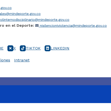
gov.co
iales@mindeporte.gov.co
olinternodisciplinario@mindeporte.gov.co
ro en el Deporte:
nisilencioniviolencia@mindeporte.gov.co
BE
X
TIKTOK
LINKEDIN
iones
Intranet