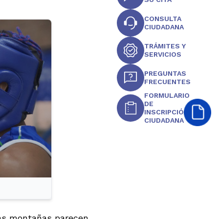
CONSULTA
CIUDADANA
TRÁMITES Y
SERVICIOS
PREGUNTAS
FRECUENTES
FORMULARIO
DE
INSCRIPCIÓN
CIUDADANA
las montañas parecen