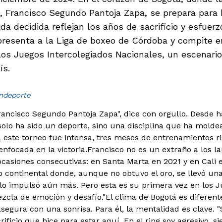
o, Francisco Segundo Pantoja Zapa, se prepara para 
da decidida reflejan los años de sacrificio y esfuer
presenta a la Liga de boxeo de Córdoba y compite en
los Juegos Intercolegiados Nacionales, un escenari
ís.
indeporte
ancisco Segundo Pantoja Zapa", dice con orgullo. Desde ha
 solo ha sido un deporte, sino una disciplina que ha molde
 este torneo fue intensa, tres meses de entrenamientos rig
nfocada en la victoria.
Francisco no es un extraño a los l
ocasiones consecutivas: en Santa Marta en 2021 y en Cali e
continental donde, aunque no obtuvo el oro, se llevó una
lo impulsó aún más. Pero esta es su primera vez en los J
ezcla de emoción y desafío."El clima de Bogotá es diferent
asegura con una sonrisa. Para él, la mentalidad es clave. 
acrificio que hice para estar aquí. En el ring soy agresivo, 