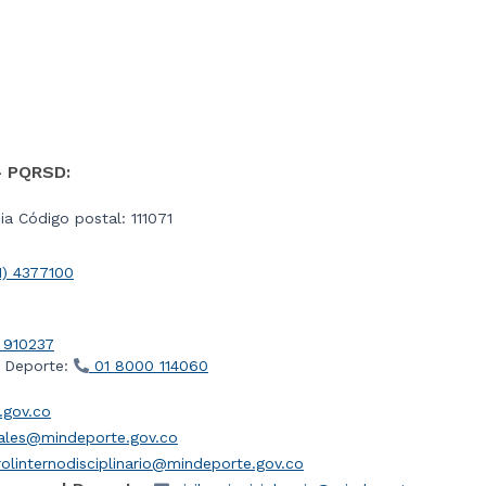
- PQRSD:
a Código postal: 111071
1) 4377100
 910237
l Deporte:
01 8000 114060
gov.co
iales@mindeporte.gov.co
olinternodisciplinario@mindeporte.gov.co