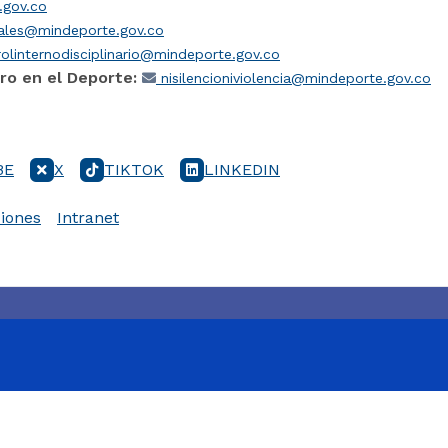
gov.co
iales@mindeporte.gov.co
olinternodisciplinario@mindeporte.gov.co
ro en el Deporte:
nisilencioniviolencia@mindeporte.gov.co
BE
X
TIKTOK
LINKEDIN
iones
Intranet