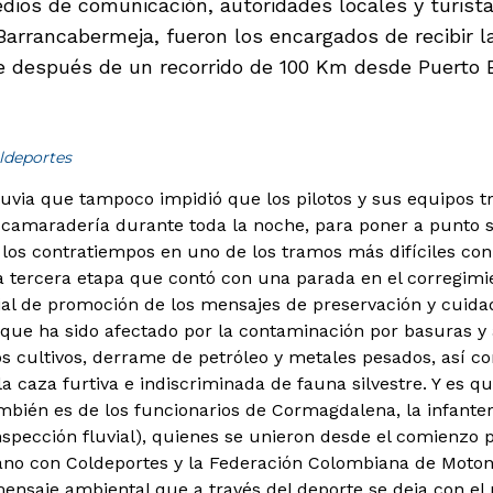
dios de comunicación, autoridades locales y turist
 Barrancabermeja, fueron los encargados de recibir l
 después de un recorrido de 100 Km desde Puerto B
ldeportes
luvia que tampoco impidió que los pilotos y sus equipos 
amaradería durante toda la noche, para poner a punto su
los contratiempos en uno de los tramos más difíciles con l
 la tercera etapa que contó con una parada en el corregim
l de promoción de los mensajes de preservación y cuidad
 que ha sido afectado por la contaminación por basuras y a
los cultivos, derrame de petróleo y metales pesados, así c
a caza furtiva e indiscriminada de fauna silvestre.
Y es qu
bién es de los funcionarios de Cormagdalena, la infanterí
nspección fluvial), quienes se unieron desde el comienzo 
ano con Coldeportes y la Federación Colombiana de Motoná
 mensaje ambiental que a través del deporte se deja con el