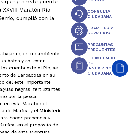
as que por este puente
a XXVIII Maratón Río
CONSULTA
CIUDADANA
errío, cumplió con la
TRÁMITES Y
SERVICIOS
PREGUNTAS
FRECUENTES
trabajaran, en un ambiente
FORMULARIO
s botes y así estar
DE
os cuenta este el Río, se
INSCRIPCIÓN
CIUDADANA
iento de Barbacoas en su
o del este importante
guas negras, fertilizantes
omo por la pesca
e en esta Maratón el
a de Marina y el Ministerio
para hacer presencia y
utica, en el propósito de
 paso de esta aventura