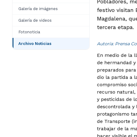
Pobladores, me
Galería de imágenes
festivo visitan
Magdalena, que
Galería de videos
tercera etapa.
Fotonoticia
Autoría: Prensa Co
Archivo Noticias
En medio de la l
de hermandad y c
preparados para 
dio la partida a
compromiso socia
recurso natural,
y pesticidas de 
descontrolada y l
protagonismo tam
de Transporte (i
trabajar de la m
hacer visible el