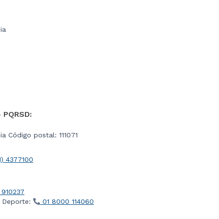
ia
- PQRSD:
a Código postal: 111071
1) 4377100
 910237
l Deporte:
01 8000 114060