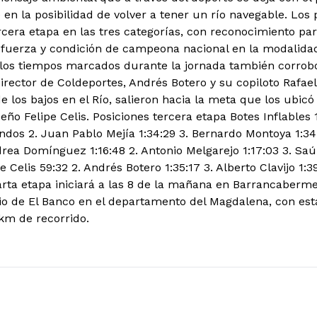
en la posibilidad de volver a tener un río navegable. Los 
rcera etapa en las tres categorías, con reconocimiento p
u fuerza y condición de campeona nacional en la modalida
 los tiempos marcados durante la jornada también corrobo
director de Coldeportes, Andrés Botero y su copiloto Rafa
de los bajos en el Río, salieron hacia la meta que los ubic
eño Felipe Celis. Posiciones tercera etapa Botes Inflables 1
dos 2. Juan Pablo Mejía 1:34:29 3. Bernardo Montoya 1:3
drea Domínguez 1:16:48 2. Antonio Melgarejo 1:17:03 3. Saú
pe Celis 59:32 2. Andrés Botero 1:35:17 3. Alberto Clavijo 
rta etapa iniciará a las 8 de la mañana en Barrancaberme
io de El Banco en el departamento del Magdalena, con est
km de recorrido.